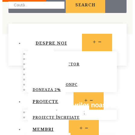
SEARCH
OPEN
DESPRE NOI
MENU
STATUT
PREZENTARE
CONSILIUL DIRECTOR
ECHIPA FONPC
PLAN DE ACȚIUNE
STRATEGIA FONPC
RAPOARTELE FONPC
DONEAZA 2%
OPEN
PROIECTE
Pentru cucerirea drepturilor noastre
MENU
PROIECTE ÎN DERULARE
September 8, 2013
PROIECTE ÎNCHEIATE
Programe
OPEN
MEMBRI
MENU