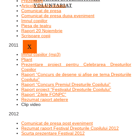
Prezentare
VOLUNTARIAT
Articole despre proiect
Comunicat de presa
Comunicat de presa dupa eveniment
Imnul copiilor
Piesa de teatru
Raport 20 Noiembrie
Scrisoare copii
2011
X
Imnul copiilor (mp3)
Pliant
Prezentare proiect pentru Celebrarea Drepturilor
Copiilor
Raport “Concurs de desene si afise pe tema Drepturiile
Copilului”
Raport “Concurs Premiul Drepturile Copilului”
Raport proiect “Festivalul Drepturile Copilului”
Raport “Zilele FONPC”
Rezumat raport ateliere
Clip video
2012
Comunicat de presa post eveniment
Rezumat raport Festival Drepturile Copilului 2012
Scurta prezentare Festival 2012