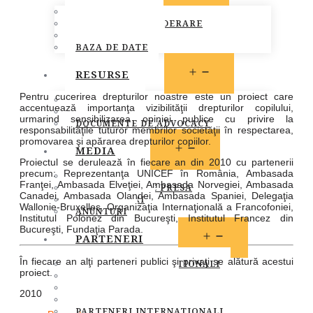
MEMBRI FONPC
PROCEDURA DE ADERARE
CARTA COMUNA
BAZA DE DATE
OPEN
RESURSE
MENU
Pentru cucerirea drepturilor noastre este un proiect care
LEGISLATIE
accentuează importanţa vizibilităţii drepturilor copilului,
PUBLICATII
urmarind sensibilizarea opiniei publice cu privire la
DOCUMENTE DE ADVOCACY
responsabilităţile tuturor membrilor societăţii în respectarea,
promovarea şi apărarea drepturilor copiilor.
OPEN
MEDIA
MENU
Proiectul se derulează în fiecare an din 2010 cu partenerii
precum: Reprezentanţa UNICEF în România, Ambasada
STIRI
Franţei, Ambasada Elveţiei, Ambasada Norvegiei, Ambasada
COMUNICATE DE PRESA
Canadei, Ambasada Olandei, Ambasada Spaniei, Delegaţia
INFO MEMBRI
Wallonie-Bruxelles, Organizaţia Internaţională a Francofoniei,
ANUNTURI
Institutul Polonez din Bucureşti, Institutul Francez din
Bucureşti, Fundaţia Parada.
OPEN
PARTENERI
MENU
În fiecare an alţi parteneri publici şi privaţi se alătură acestui
PARTENERI INSTITUTIONALI
proiect.
PARTENERI MEDIA
SOCIETATEA CIVILA
2010
SPONSORI SI DONATORI
PARTENERI INTERNATIONALI