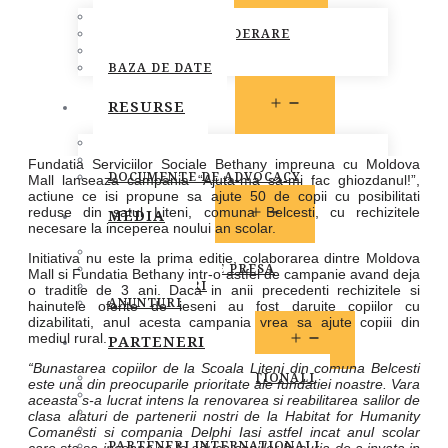
MEMBRI FONPC
PROCEDURA DE ADERARE
CARTA COMUNA
BAZA DE DATE
OPEN
RESURSE
MENU
LEGISLATIE
PUBLICATII
Fundatia Serviciilor Sociale Bethany impreuna cu Moldova
DOCUMENTE DE ADVOCACY
Mall lanseaza campania “Ajuta-ma sa-mi fac ghiozdanul!”,
actiune ce isi propune sa ajute 50 de copii cu posibilitati
OPEN
reduse din satul Liteni, comuna Belcesti, cu rechizitele
MEDIA
necesare la inceperea noului an scolar.
MENU
STIRI
Initiativa nu este la prima editie, colaborarea dintre Moldova
COMUNICATE DE PRESA
Mall si Fundatia Bethany intr-o astfel de campanie avand deja
INFO MEMBRI
o traditie de 3 ani. Daca in anii precedenti rechizitele si
ANUNTURI
hainutele oferite de ieseni au fost daruite copiilor cu
dizabilitati, anul acesta campania vrea sa ajute copiii din
OPEN
mediul rural.
PARTENERI
MENU
“Bunastarea copiilor de la Scoala Liteni din comuna Belcesti
PARTENERI INSTITUTIONALI
este una din preocuparile prioritate ale fundatiei noastre. Vara
PARTENERI MEDIA
aceasta s-a lucrat intens la renovarea si reabilitarea salilor de
SOCIETATEA CIVILA
clasa alaturi de partenerii nostri de la Habitat for Humanity
SPONSORI SI DONATORI
Comanesti si compania Delphi Iasi astfel incat anul scolar
PARTENERI INTERNATIONALI