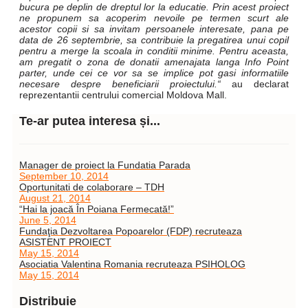
bucura pe deplin de dreptul lor la educatie. Prin acest proiect
ne propunem sa acoperim nevoile pe termen scurt ale
acestor copii si sa invitam persoanele interesate, pana pe
data de 26 septembrie, sa contribuie la pregatirea unui copil
pentru a merge la scoala in conditii minime. Pentru aceasta,
am pregatit o zona de donatii amenajata langa Info Point
parter, unde cei ce vor sa se implice pot gasi informatiile
necesare despre beneficiarii proiectului.“
au declarat
reprezentantii centrului comercial Moldova Mall.
Te-ar putea interesa și...
Manager de proiect la Fundatia Parada
September 10, 2014
Oportunitati de colaborare – TDH
August 21, 2014
“Hai la joacă În Poiana Fermecată!”
June 5, 2014
Fundaţia Dezvoltarea Popoarelor (FDP) recruteaza
ASISTENT PROIECT
May 15, 2014
Asociatia Valentina Romania recruteaza PSIHOLOG
May 15, 2014
Distribuie