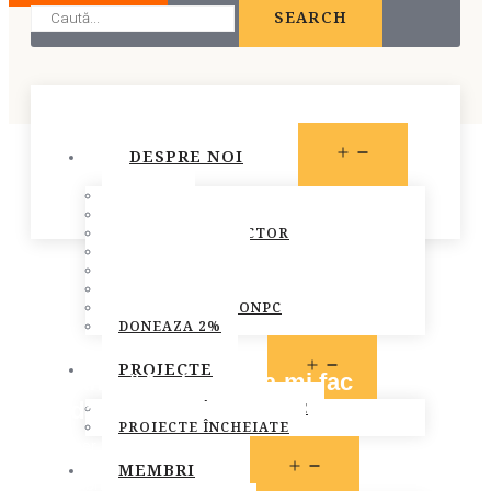
SEARCH
OPEN
DESPRE NOI
MENU
STATUT
PREZENTARE
CONSILIUL DIRECTOR
ECHIPA FONPC
PLAN DE ACȚIUNE
STRATEGIA FONPC
RAPOARTELE FONPC
DONEAZA 2%
OPEN
PROIECTE
Campania “Ajuta-ma sa-mi fac
MENU
ghiozdanul”
PROIECTE ÎN DERULARE
PROIECTE ÎNCHEIATE
September 17, 2013
OPEN
MEMBRI
MENU
Info membri