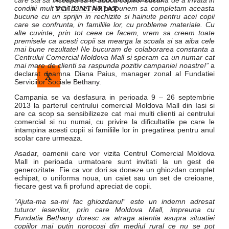
care sta sa inceapa sa le aduca copiilor bucuria de a invata in
VOLUNTARIAT
conditii mult mai bune! Ne propunem sa completam aceasta
bucurie cu un sprijin in rechizite si hainute pentru acei copii
care se confrunta, in familiile lor, cu probleme materiale. Cu
alte cuvinte, prin tot ceea ce facem, vrem sa creem toate
premisele ca acesti copii sa mearga la scoala si sa aiba cele
mai bune rezultate! Ne bucuram de colaborarea constanta a
Centrului Comercial Moldova Mall si speram ca un numar cat
mai mare de clienti sa raspunda pozitiv campaniei noastre!”
a
declarat doamna Diana Paius, manager zonal al Fundatiei
X
Serviciilor Sociale Bethany.
Campania se va desfasura in perioada 9 – 26 septembrie
2013 la parterul centrului comercial Moldova Mall din Iasi si
are ca scop sa sensibilizeze cat mai multi clienti ai centrului
comercial si nu numai, cu privire la dificultatile pe care le
intampina acesti copii si familiile lor in pregatirea pentru anul
scolar care urmeaza.
Asadar, oamenii care vor vizita Centrul Comercial Moldova
Mall in perioada urmatoare sunt invitati la un gest de
generozitate. Fie ca vor dori sa doneze un ghiozdan complet
echipat, o uniforma noua, un caiet sau un set de creioane,
fiecare gest va fi profund apreciat de copii.
“Ajuta-ma sa-mi fac ghiozdanul” este un indemn adresat
tuturor iesenilor, prin care Moldova Mall, impreuna cu
Fundatia Bethany doresc sa atraga atentia asupra situatiei
copiilor mai putin norocosi din mediul rural ce nu se pot