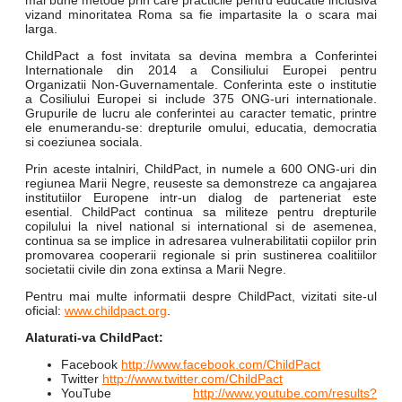
mai bune metode prin care practicile pentru educatie inclusiva
vizand minoritatea Roma sa fie impartasite la o scara mai
larga.
ChildPact a fost invitata sa devina membra a Conferintei
Internationale din 2014 a Consiliului Europei pentru
Organizatii Non-Guvernamentale. Conferinta este o institutie
a Cosiliului Europei si include 375 ONG-uri internationale.
Grupurile de lucru ale conferintei au caracter tematic, printre
ele enumerandu-se: drepturile omului, educatia, democratia
si coeziunea sociala.
Prin aceste intalniri, ChildPact, in numele a 600 ONG-uri din
regiunea Marii Negre, reuseste sa demonstreze ca angajarea
institutiilor Europene intr-un dialog de parteneriat este
esential. ChildPact continua sa militeze pentru drepturile
copilului la nivel national si international si de asemenea,
continua sa se implice in adresarea vulnerabilitatii copiilor prin
promovarea cooperarii regionale si prin sustinerea coalitiilor
societatii civile din zona extinsa a Marii Negre.
Pentru mai multe informatii despre ChildPact, vizitati site-ul
oficial:
www.childpact.org
.
Alaturati-va ChildPact:
Facebook
http://www.facebook.com/ChildPact
Twitter
http://www.twitter.com/ChildPact
YouTube
http://www.youtube.com/results?