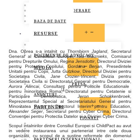
MEMBRI FONPC
PROCEDURA DE ADERARE
CARTA COMUNA
BAZA DE DATE
OPEN
RESURSE
MENU
LEGISLATIE
PUBLICATII
Dna. Oprea s-a intalnit cu
Thornbjorn Jagland
, Secretarul
DOCUMENTE DE ADVOCACY
General al Consiliului Europei,
Nils Muiznieks
, Comisarul
pentru Drepturile Omului,
Regina Jensdottir
, Directorul Diviziei
OPEN
pentru Protectia Copilului,
Gordana Berjan
, Presedintele
MEDIA
Unitatii pentru Copii,
Jutta Gutzkow
, Directorul Diviziei pentru
MENU
Societatea Civila,
Jane Crozier-Vincent
, Divizia pentru
STIRI
Societatea Civila si Directoratul General pentru Democratie,
COMUNICATE DE PRESA
Aurora Ailincai
, Consultant pentru Politicile Educationale
INFO MEMBRI
pentru minoritatea Roma, Directoratul pentru Cetatenie si
ANUNTURI
Participare Democratica,
Jeron Schokkenbroek
,
Reprezentantul Special al Secretariatului General pentru
OPEN
PARTENERI
Minoritatea Roma si Directorul Interim pentru Education,
MENU
Alexander Seger
, Secretarul pentru Cyber Crima, Directorul
Conventiei pentru Protectia Datelor si a Diviziei Cyber Crima.
PARTENERI INSTITUTIONALI
PARTENERI MEDIA
Scopul intalnirilor dintre Consiliul Europei si ChildPact au avut
SOCIETATEA CIVILA
in vedere instaurarea unui parteneriat intre cele doua
SPONSORI SI DONATORI
organizatii, cu scopul de a sustine reformele din domeniul
PARTENERI INTERNATIONALI