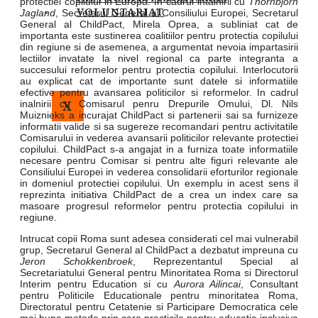
protectiei copilului in Europa. In cadrul intalnirii cu
Thornbjorn
VOLUNTARIAT
Jagland
, Secretarul General al Consiliului Europei, Secretarul
General al ChildPact, Mirela Oprea, a subliniat cat de
importanta este sustinerea coalitiilor pentru protectia copilului
din regiune si de asemenea, a argumentat nevoia impartasirii
lectiilor invatate la nivel regional ca parte integranta a
succesului reformelor pentru protectia copilului. Interlocutorii
au explicat cat de importante sunt datele si informatiile
efective pentru avansarea politicilor si reformelor. In cadrul
X
inalnirii cu Comisarul penru Drepurile Omului, Dl. Nils
Muiznieks a incurajat ChildPact si partenerii sai sa furnizeze
informatii valide si sa sugereze recomandari pentru activitatile
Comisarului in vederea avansarii politicilor relevante protectiei
copilului. ChildPact s-a angajat in a furniza toate informatiile
necesare pentru Comisar si pentru alte figuri relevante ale
Consiliului Europei in vederea consolidarii eforturilor regionale
in domeniul protectiei copilului. Un exemplu in acest sens il
reprezinta initiativa ChildPact de a crea un index care sa
masoare progresul reformelor pentru protectia copilului in
regiune.
Intrucat copii Roma sunt adesea considerati cel mai vulnerabil
grup, Secretarul General al ChildPact a dezbatut impreuna cu
Jeron Schokkenbroek
, Reprezentantul Special al
Secretariatului General pentru Minoritatea Roma si Directorul
Interim pentru Education si cu
Aurora Ailincai
, Consultant
pentru Politicile Educationale pentru minoritatea Roma,
Directoratul pentru Cetatenie si Participare Democratica cele