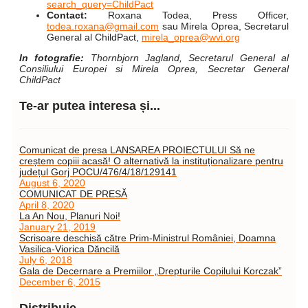
search_query=ChildPact
Contact:
Roxana Todea, Press Officer,
todea.roxana@gmail.com
sau Mirela Oprea, Secretarul
General al ChildPact,
mirela_oprea@wvi.org
In fotografie:
Thornbjorn Jagland, Secretarul General al
Consiliului Europei si Mirela Oprea, Secretar General
ChildPact
Te-ar putea interesa și...
Comunicat de presa LANSAREA PROIECTULUI Să ne
creștem copiii acasă! O alternativă la instituționalizare pentru
județul Gorj POCU/476/4/18/129141
August 6, 2020
COMUNICAT DE PRESĂ
April 8, 2020
La An Nou, Planuri Noi!
January 21, 2019
Scrisoare deschisă către Prim-Ministrul României, Doamna
Vasilica-Viorica Dăncilă
July 6, 2018
Gala de Decernare a Premiilor „Drepturile Copilului Korczak”
December 6, 2015