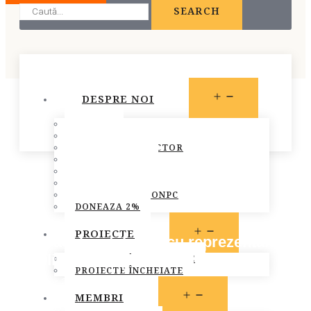
SEARCH
OPEN
DESPRE NOI
MENU
STATUT
PREZENTARE
CONSILIUL DIRECTOR
ECHIPA FONPC
PLAN DE ACȚIUNE
STRATEGIA FONPC
RAPOARTELE FONPC
DONEAZA 2%
OPEN
PROIECTE
ChildPact la intalnirea cu reprezentanti ai
MENU
Consiliului Europei
PROIECTE ÎN DERULARE
PROIECTE ÎNCHEIATE
December 2, 2013
OPEN
MEMBRI
MENU
Comunicate de presa