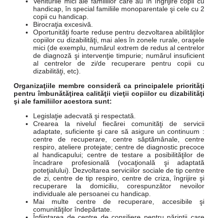
Veniturile mici ale familiilor care au în îngrijire copii cu
handicap, în special familiile monoparentale şi cele cu 2
copii cu handicap.
Birocraţia excesivă.
Oportunităţi foarte reduse pentru dezvoltarea abilităţilor
copiilor cu dizabilităţi, mai ales în zonele rurale, oraşele
mici (de exemplu, numărul extrem de redus al centrelor
de diagnoză şi intervenţie timpurie; numărul insuficient
al centrelor de zi/de recuperare pentru copii cu
dizabilităţi, etc).
Organizaţiile membre consideră ca principalele priorităţi
pentru îmbunătăţirea calităţii vieţii copiilor cu dizabilităţi
şi ale familiilor acestora sunt:
Legislaţie adecvată şi respectată.
Crearea la nivelul fiecărei comunităţi de servicii
adaptate, suficiente şi care să asigure un continuum :
centre de recuperare, centre săptămânale, centre
respiro, ateliere protejate; centre de diagnostic precoce
al handicapului; centre de testare a posibilităţilor de
încadrare profesională (vocaţională şi adaptată
poteţialului). Dezvoltarea serviciilor sociale de tip centre
de zi, centre de tip respiro, centre de criza, îngrijire şi
recuperare la domiciliu, corespunzător nevoilor
individuale ale persoanei cu handicap.
Mai multe centre de recuperare, accesibile şi
comunităţilor îndepărtate.
Înfiinţarea de centre de consiliere pentru părinţii care