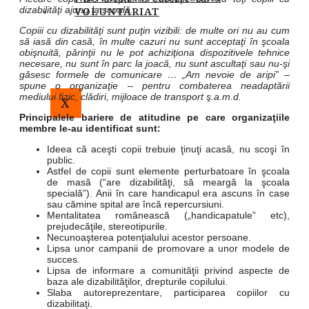
VOLUNTARIAT
dizabilităţi ajung la şcoală.
Copiii cu dizabilităţi sunt puţin vizibili: de multe ori nu au cum
să iasă din casă, în multe cazuri nu sunt acceptaţi în şcoala
obişnuită, părinţii nu le pot achiziţiona dispozitivele tehnice
necesare, nu sunt în parc la joacă, nu sunt ascultaţi sau nu-şi
găsesc formele de comunicare … „Am nevoie de aripi” –
spune o organizaţie – pentru combaterea neadaptării
mediului fizic, clădiri, mijloace de transport ş.a.m.d.
X
Principalele bariere de atitudine pe care organizaţiile
membre le-au identificat sunt:
Ideea că aceşti copii trebuie ţinuţi acasă, nu scoşi în
public.
Astfel de copii sunt elemente perturbatoare în şcoala
de masă (“are dizabilităţi, să meargă la şcoala
specială”). Anii în care handicapul era ascuns în case
sau cămine spital are încă repercursiuni.
Mentalitatea românească („handicapatule” etc),
prejudecăţile, stereotipurile.
Necunoaşterea potenţialului acestor persoane.
Lipsa unor campanii de promovare a unor modele de
succes.
Lipsa de informare a comunităţii privind aspecte de
baza ale dizabilităţilor, drepturile copilului.
Slaba autoreprezentare, participarea copiilor cu
dizabilitaţi.