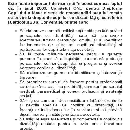
Este foarte important de reamintit în acest context faptul
că, în anul 2009, Comitetul ONU pentru Drepturile
Copilului a făcut o serie de recomandări statului român
cu privire la drepturile copiilor cu dizabilităţi şi cu referire
la articolul 23 al Convenţiei, printre care:
Să elaboreze o amplă politică naţională specială privind
persoanele cu dizabilităţi, care să promoveze
exercitarea tuturor drepturilor omului şi a libertăţilor
fundamentale de către toţi copiii cu dizabilităţi si
participarea lor deplină la viaţa societăţii;
Să ia toate măsurile necesare pentru a garanta
punerea în practică a legislaţiei care oferă protecţie
persoanelor cu handicap, dar şi programe şi servicii
adresate copiilor cu dizabilităţi;
Să elaboreze programe de identificare şi intervenţie
timpurie;
Să organizeze cursuri de formare pentru profesionştii
ce lucrează cu copiii cu dizabilităţi, cum sunt personalul
medical, paramedical şi conex, profesorii şi asistenţii
sociali;
Să iniţieze campanii de sensibilizare faţă de drepturile
şi nevoile speciale ale copiilor cu dizabilităţi, să
încurajeze incluziunea lor în societate şi să prevină
discriminarea şi instituţionalizarea acestora;
Să asigure evaluarea atentă şi competentă a copiilor cu
dizabilităţi mintale pentru a evita orice încadrare
greşită;