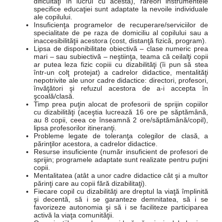
dificultăţi în lucrul cu acesta), rareori instrumentele
specifice educaţiei sunt adaptate la nevoile individuale
ale copilului.
Insuficienţa programelor de recuperare/serviciilor de
specialitate de pe raza de domiciliu al copilului sau a
inaccesibilităţii acestora (cost, distanţă fizică, program).
Lipsa de disponibilitate obiectivă – clase numeric prea
mari – sau subiectivă – neştiinţa, teama că ceilalţi copii
ar putea leza fizic copiii cu dizabilităţi (îi pun să stea
într-un colţ protejat) a cadrelor didactice, mentalităţi
nepotrivite ale unor cadre didactice: directori, profesori,
învăţători şi refuzul acestora de a-i accepta în
şcoală/clasă.
Timp prea puţin alocat de profesorii de sprijin copiilor
cu dizabilităţi (aceştia lucrează 16 ore pe săptămână,
au 8 copii, ceea ce înseamnă 2 ore/săptămână/copil),
lipsa profesorilor itineranţi.
Probleme legate de toleranţa colegilor de clasă, a
părinţilor acestora, a cadrelor didactice.
Resurse insuficiente (număr insuficient de profesori de
sprijin; programele adaptate sunt realizate pentru puţini
copii.
Mentalitatea (atât a unor cadre didactice cât şi a multor
părinţi care au copii fără dizabilitaţi).
Fiecare copil cu dizabilităţi are dreptul la viaţă împlinită
şi decentă, să i se garanteze demnitatea, să i se
favorizeze autonomia şi să i se faciliteze participarea
activă la viaţa comunităţii.