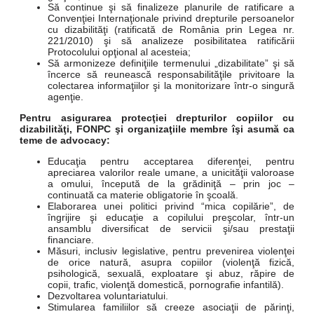
Să continue şi să finalizeze planurile de ratificare a
Convenţiei Internaţionale privind drepturile persoanelor
cu dizabilităţi (ratificată de România prin Legea nr.
221/2010) şi să analizeze posibilitatea ratificării
Protocolului opţional al acesteia;
Să armonizeze definiţiile termenului „dizabilitate” şi să
încerce să reunească responsabilităţile privitoare la
colectarea informaţiilor şi la monitorizare într-o singură
agenţie.
Pentru asigurarea protecţiei drepturilor copiilor cu
dizabilităţi, FONPC şi organizaţiile membre îşi asumă ca
teme de advocacy:
Educaţia pentru acceptarea diferenţei, pentru
apreciarea valorilor reale umane, a unicităţii valoroase
a omului, începută de la grădiniţă – prin joc –
continuată ca materie obligatorie în şcoală.
Elaborarea unei politici privind “mica copilărie”, de
îngrijire şi educaţie a copilului preşcolar, într-un
ansamblu diversificat de servicii şi/sau prestaţii
financiare.
Măsuri, inclusiv legislative, pentru prevenirea violenţei
de orice natură, asupra copiilor (violenţă fizică,
psihologică, sexuală, exploatare şi abuz, răpire de
copii, trafic, violenţă domestică, pornografie infantilă).
Dezvoltarea voluntariatului.
Stimularea familiilor să creeze asociaţii de părinţi,