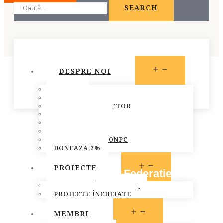
SEARCH
OPEN
DESPRE NOI
MENU
STATUT
PREZENTARE
CONSILIUL DIRECTOR
ECHIPA FONPC
PLAN DE ACȚIUNE
STRATEGIA FONPC
RAPOARTELE FONPC
DONEAZA 2%
OPEN
PROIECTE
Document de pozitie al Federatiei ONG-
MENU
urilor Pentru Copil
PROIECTE ÎN DERULARE
PROIECTE ÎNCHEIATE
December 3, 2013
OPEN
MEMBRI
MENU
Comunicate de presa