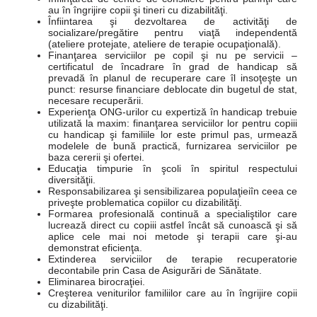
au în îngrijire copii şi tineri cu dizabilităţi.
Înfiintarea şi dezvoltarea de activităţi de
socializare/pregătire pentru viaţă independentă
(ateliere protejate, ateliere de terapie ocupaţională).
Finanţarea serviciilor pe copil şi nu pe servicii –
certificatul de încadrare în grad de handicap să
prevadă în planul de recuperare care îl insoţeşte un
punct: resurse financiare deblocate din bugetul de stat,
necesare recuperării.
Experienţa ONG-urilor cu expertiză în handicap trebuie
utilizată la maxim: finanţarea serviciilor lor pentru copiii
cu handicap şi familiile lor este primul pas, urmează
modelele de bună practică, furnizarea serviciilor pe
baza cererii şi ofertei.
Educaţia timpurie în şcoli în spiritul respectului
diversităţii.
Responsabilizarea şi sensibilizarea populaţieiîn ceea ce
priveşte problematica copiilor cu dizabilităţi.
Formarea profesională continuă a specialiştilor care
lucrează direct cu copiii astfel încât să cunoască şi să
aplice cele mai noi metode şi terapii care şi-au
demonstrat eficienţa.
Extinderea serviciilor de terapie recuperatorie
decontabile prin Casa de Asigurări de Sănătate.
Eliminarea birocraţiei.
Creşterea veniturilor familiilor care au în îngrijire copii
cu dizabilităţi.