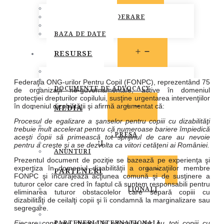
MEMBRI FONPC
PROCEDURA DE ADERARE
CARTA COMUNA
BAZA DE DATE
OPEN
RESURSE
MENU
LEGISLATIE
PUBLICATII
Federaţia ONG-urilor Pentru Copil (FONPC), reprezentând 75
DOCUMENTE DE ADVOCACY
de organizaţii ne-guvernamentale, active în domeniul
protecţiei drepturilor copilului, susţine urgentarea intervenţiilor
OPEN
în domeniul dizabilităţii şi afirmă argumentat că:
MEDIA
MENU
Procesul de egalizare a şanselor pentru copiii cu dizabilităţi
STIRI
trebuie mult accelerat pentru că numeroase bariere împiedică
COMUNICATE DE PRESA
aceşti copii să primească tot sprijinul de care au nevoie
INFO MEMBRI
pentru a creşte şi a se dezvolta ca viitori cetăţeni ai României.
ANUNTURI
Prezentul document de poziţie se bazează pe experienţa şi
OPEN
expertiza în domeniul dizabilităţii a organizaţiilor membre
PARTENERI
FONPC şi încurajează acţiunea comună şi de susţinere a
MENU
tuturor celor care cred în faptul că suntem responsabili pentru
PARTENERI INSTITUTIONALI
eliminarea tuturor obstacolelor care separă copiii cu
PARTENERI MEDIA
dizabilităţi de ceilalţi copii şi îi condamnă la marginalizare sau
SOCIETATEA CIVILA
segregare.
SPONSORI SI DONATORI
PARTENERI INTERNATIONALI
Fiecare copil are dreptul la educaţie dar nu toţi copiii cu