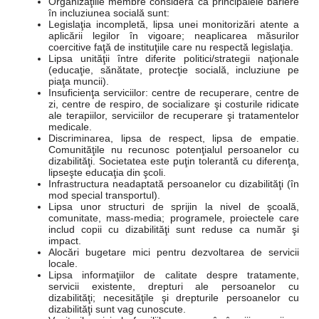
Organizaţiile membre consideră că principalele bariere
în incluziunea socială sunt:
Legislaţia incompletă, lipsa unei monitorizări atente a
aplicării legilor în vigoare; neaplicarea măsurilor
coercitive faţă de instituţiile care nu respectă legislaţia.
Lipsa unităţii între diferite politici/strategii naţionale
(educaţie, sănătate, protecţie socială, incluziune pe
piaţa muncii).
Insuficienţa serviciilor: centre de recuperare, centre de
zi, centre de respiro, de socializare şi costurile ridicate
ale terapiilor, serviciilor de recuperare şi tratamentelor
medicale.
Discriminarea, lipsa de respect, lipsa de empatie.
Comunităţile nu recunosc potenţialul persoanelor cu
dizabilităţi. Societatea este puţin tolerantă cu diferenţa,
lipseşte educaţia din şcoli.
Infrastructura neadaptată persoanelor cu dizabilităţi (în
mod special transportul).
Lipsa unor structuri de sprijin la nivel de şcoală,
comunitate, mass-media; programele, proiectele care
includ copii cu dizabilităţi sunt reduse ca număr şi
impact.
Alocări bugetare mici pentru dezvoltarea de servicii
locale.
Lipsa informaţiilor de calitate despre tratamente,
servicii existente, drepturi ale persoanelor cu
dizabilităţi; necesităţile şi drepturile persoanelor cu
dizabilităţi sunt vag cunoscute.