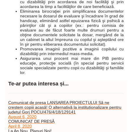
cu dizabilităţi prin acordarea de noi facilităţi şi prin
acordarea la timp a facilităţilor de care beneficiază.
Eliminarea birocraţiei prin simplificarea documentelor
necesare la dosarul de evaluare şi încadrare în grad de
handicap, eliminând astfel epuizarea fizică şi psihică a
părinţilor cât şi a copiilor (ex.: pentru comisia de
evaluare au de făcut foarte multe drumuri pentru a
obţine documentele solicitate la dosar, mergând de la
un cabinet la altul împreuna cu copilul şi aşteptând ore
în şir pentru eliberarea documentului solicitat).
Promovarea imaginii pozitive a imaginii copilului cu
dizabilităţi prin intermediul mass-media.
Asigurarea unui procent mai mare din PIB pentru
educaţie, protecţie socială (în special pentru servicii
sociale specializate pentru copii cu dizabilităţi şi familiile
lor.
Te-ar putea interesa și...
Comunicat de presa LANSAREA PROIECTULUI Să ne
creștem copiii acasă! O alternativă la instituționalizare pentru
județul Gorj POCU/476/4/18/129141
August 6, 2020
COMUNICAT DE PRESĂ
April 8, 2020
La An Nou, Planuri Noi!