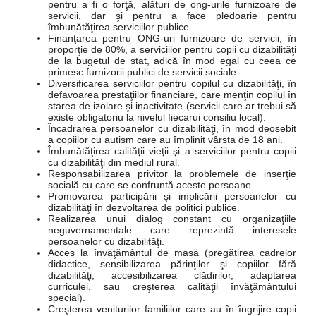
pentru a fi o forţă, alături de ong-urile furnizoare de
servicii, dar şi pentru a face pledoarie pentru
îmbunătăţirea serviciilor publice.
Finanţarea pentru ONG-uri furnizoare de servicii, în
proporţie de 80%, a serviciilor pentru copii cu dizabilităţi
de la bugetul de stat, adică în mod egal cu ceea ce
primesc furnizorii publici de servicii sociale.
Diversificarea serviciilor pentru copilul cu dizabilităţi, în
defavoarea prestaţiilor financiare, care menţin copilul în
starea de izolare şi inactivitate (servicii care ar trebui să
existe obligatoriu la nivelul fiecarui consiliu local).
Încadrarea persoanelor cu dizabilităţi, în mod deosebit
a copiilor cu autism care au împlinit vârsta de 18 ani.
Îmbunătăţirea calităţii vieţii şi a serviciilor pentru copiii
cu dizabilităţi din mediul rural.
Responsabilizarea privitor la problemele de inserţie
socială cu care se confruntă aceste persoane.
Promovarea participării şi implicării persoanelor cu
dizabilităţi în dezvoltarea de politici publice.
Realizarea unui dialog constant cu organizaţiile
neguvernamentale care reprezintă interesele
persoanelor cu dizabilităţi.
Acces la învăţământul de masă (pregătirea cadrelor
didactice, sensibilizarea părinţilor şi copiilor fără
dizabilităţi, accesibilizarea clădirilor, adaptarea
curriculei, sau creşterea calităţii învăţământului
special).
Creşterea veniturilor familiilor care au în îngrijire copii