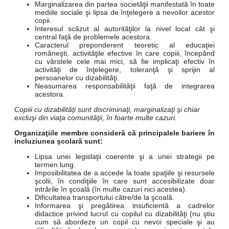
Marginalizarea din partea societăţii manifestată în toate
mediile sociale şi lipsa de înţelegere a nevoilor acestor
copii.
Interesul scăzut al autorităţilor la nivel local cât şi
central faţă de problemele acestora.
Caracterul preponderent teoretic al educaţiei
româneşti, activităţile efective în care copiii, începând
cu vârstele cele mai mici, să fie implicaţi efectiv în
activităţi de înţelegere, toleranţă şi sprijin al
persoanelor cu dizabilităţi.
Neasumarea responsabilităţii faţă de integrarea
acestora.
Copiii cu dizabilităţi sunt discriminaţi, marginalizaţi şi chiar
excluşi din viaţa comunităţii, în foarte multe cazuri.
Organizaţiile membre consideră că principalele bariere în
incluziunea şcolară sunt:
Lipsa unei legislaţii coerente şi a unei strategii pe
termen lung.
Imposibilitatea de a accede la toate spaţiile şi resursele
şcolii, în condiţiile în care sunt accesibilizate doar
intrările în şcoală (în multe cazuri nici acestea).
Dificultatea transportului către/de la şcoală.
Informarea şi pregătirea insuficientă a cadrelor
didactice privind lucrul cu copilul cu dizabilităţi (nu ştiu
cum să abordeze un copil cu nevoi speciale şi au