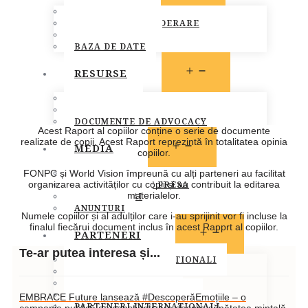
MEMBRI FONPC
Stiri
PROCEDURA DE ADERARE
CARTA COMUNA
BAZA DE DATE
OPEN
RESURSE
MENU
LEGISLATIE
PUBLICATII
DOCUMENTE DE ADVOCACY
Acest Raport al copiilor conține o serie de documente
realizate de copii. Acest Raport reprezintă în totalitatea opinia
OPEN
MEDIA
copiilor.
MENU
STIRI
FONPC și World Vision împreună cu alți parteneri au facilitat
COMUNICATE DE PRESA
organizarea activităților cu copii și au contribuit la editarea
materialelor.
INFO MEMBRI
ANUNTURI
Numele copiilor și al adulților care i-au sprijinit vor fi incluse la
finalul fiecărui document inclus în acest Rapprt al copiilor.
OPEN
PARTENERI
MENU
Te-ar putea interesa și...
PARTENERI INSTITUTIONALI
PARTENERI MEDIA
SOCIETATEA CIVILA
SPONSORI SI DONATORI
EMBRACE Future lansează #DescoperăEmoțiile – o
PARTENERI INTERNATIONALI