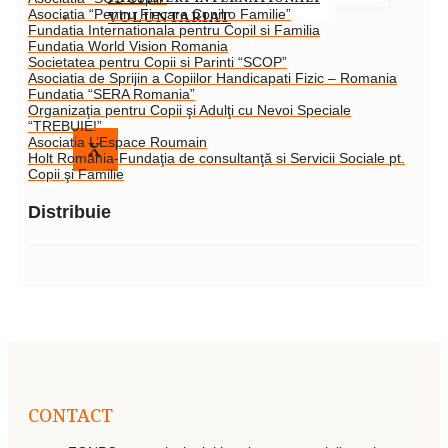
VOLUNTARIAT
Asociatia “Pentru Fiecare Copil o Familie”
Fundatia Internationala pentru Copil si Familia
Fundatia World Vision Romania
Societatea pentru Copii si Parinti “SCOP”
Asociatia de Sprijin a Copiilor Handicapati Fizic – Romania
Fundatia “SERA Romania”
Organizaţia pentru Copii şi Adulţi cu Nevoi Speciale
“TREBUIE!”
Asociatia L’Espace Roumain
X
Holt România-Fundaţia de consultanţă si Servicii Sociale pt.
Copii şi Familie
Distribuie
CONTACT