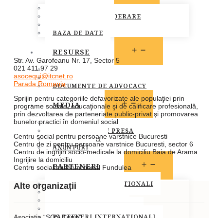
MEMBRI FONPC
PROCEDURA DE ADERARE
CARTA COMUNA
BAZA DE DATE
OPEN
RESURSE
MENU
Str. Av. Garofeanu Nr. 17, Sector 5
021 411 97 29
LEGISLATIE
asocequi@itcnet.ro
PUBLICATII
Parada Romania
DOCUMENTE DE ADVOCACY
Sprijin pentru categoriile defavorizate ale populaţiei prin
OPEN
MEDIA
programe sociale, educaţionale şi de calificare profesională,
MENU
prin dezvoltarea de parteneriate public-privat şi promovarea
bunelor practici în domeniul social
STIRI
COMUNICATE DE PRESA
Centru social pentru persoane varstnice Bucuresti
INFO MEMBRI
Centru de zi pentru persoane varstnice Bucuresti, sector 6
ANUNTURI
Centru de ingrijiri socio-medicale la domiciliu Baia de Arama
Ingrijire la domiciliu
OPEN
PARTENERI
Centru social multifunctional Fundulea
MENU
PARTENERI INSTITUTIONALI
Alte organizații
PARTENERI MEDIA
SOCIETATEA CIVILA
SPONSORI SI DONATORI
PARTENERI INTERNATIONALI
Asociatia “SOS Copiii”