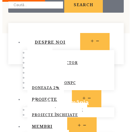
SEARCH
OPEN
DESPRE NOI
MENU
STATUT
PREZENTARE
CONSILIUL DIRECTOR
ECHIPA FONPC
PLAN DE ACȚIUNE
STRATEGIA FONPC
RAPOARTELE FONPC
DONEAZA 2%
OPEN
PROIECTE
Asociaţia Equilibre România
MENU
PROIECTE ÎN DERULARE
October 31, 2016
PROIECTE ÎNCHEIATE
Bucuresti
,
Membri FONPC
OPEN
MEMBRI
MENU