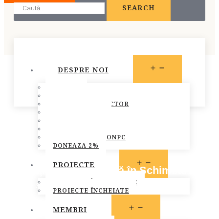
SEARCH
OPEN
DESPRE NOI
MENU
STATUT
PREZENTARE
CONSILIUL DIRECTOR
ECHIPA FONPC
PLAN DE ACȚIUNE
STRATEGIA FONPC
RAPOARTELE FONPC
DONEAZA 2%
OPEN
PROIECTE
Asociaţia pentru o Viaţă în Schimbare
MENU
PROIECTE ÎN DERULARE
October 31, 2016
PROIECTE ÎNCHEIATE
Bucuresti
,
Membri FONPC
OPEN
MEMBRI
MENU