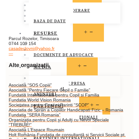
MEMBRI FONPC
PROCEDURA DE ADERARE
CARTA COMUNA
BAZA DE DATE
OPEN
RESURSE
MENU
Parcul Rozelor, Timisoara
0744 109 154
LEGISLATIE
casadeclovni@yahoo.fr
PUBLICATII
—
DOCUMENTE DE ADVOCACY
Alte organizații
OPEN
MEDIA
MENU
STIRI
COMUNICATE DE PRESA
Asociatia “SOS Copiii”
INFO MEMBRI
Asociatia “Pentru Fiecare Copil o Familie”
ANUNTURI
Fundatia Internationala pentru Copil si Familia
Fundatia World Vision Romania
OPEN
Societatea pentru Copii si Parinti “SCOP”
PARTENERI
Asociatia de Sprijin a Copiilor Handicapati Fizic – Romania
MENU
Fundatia “SERA Romania”
PARTENERI INSTITUTIONALI
Organizaţia pentru Copii şi Adulţi cu Nevoi Speciale
PARTENERI MEDIA
“TREBUIE!”
SOCIETATEA CIVILA
Asociatia L’Espace Roumain
SPONSORI SI DONATORI
Holt România-Fundaţia de consultanţă si Servicii Sociale pt.
PARTENERI INTERNATIONALI