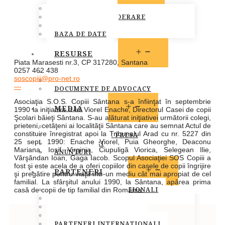
MEMBRI FONPC
PROCEDURA DE ADERARE
CARTA COMUNA
BAZA DE DATE
OPEN
RESURSE
MENU
Piata Marasesti nr.3, CP 317280, Santana
0257 462 438
LEGISLATIE
soscopiii@pro-net.ro
PUBLICATII
—
DOCUMENTE DE ADVOCACY
Asociaţia S.O.S. Copiii Sântana s-a înfiinţat în septembrie
OPEN
MEDIA
1990 la iniţiativa d-lui Viorel Enache, Directorul Casei de copii
MENU
Şcolari băieţi Sântana. S-au alăturat iniţiativei următorii colegi,
prieteni, cetăţeni ai localităţii Sântana care au semnat Actul de
STIRI
constituire înregistrat apoi la Tribunalul Arad cu nr. 5227 din
COMUNICATE DE PRESA
25 sept. 1990: Enache Viorel, Puia Gheorghe, Deaconu
INFO MEMBRI
Mariana, Iosif Virginia, Ciupuligă Viorica, Selegean Ilie,
ANUNTURI
Vărşăndan Ioan, Gaga Iacob. Scopul Asociaţiei SOS Copiii a
fost şi este acela de a oferi copiilor din casele de copii îngrijire
OPEN
PARTENERI
şi pregătire pentru viaţă într-un mediu cât mai apropiat de cel
MENU
familial. La sfârşitul anului 1990, la Sântana, apărea prima
PARTENERI INSTITUTIONALI
casă de copii de tip familial din România.
PARTENERI MEDIA
SOCIETATEA CIVILA
SPONSORI SI DONATORI
PARTENERI INTERNATIONALI