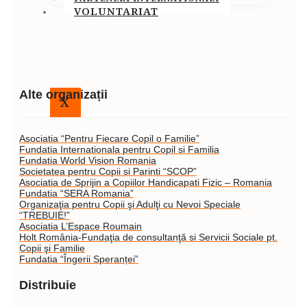
VOLUNTARIAT
Alte organizații
X
Asociatia “Pentru Fiecare Copil o Familie”
Fundatia Internationala pentru Copil si Familia
Fundatia World Vision Romania
Societatea pentru Copii si Parinti “SCOP”
Asociatia de Sprijin a Copiilor Handicapati Fizic – Romania
Fundatia “SERA Romania”
Organizaţia pentru Copii şi Adulţi cu Nevoi Speciale
“TREBUIE!”
Asociatia L’Espace Roumain
Holt România-Fundaţia de consultanţă si Servicii Sociale pt.
Copii şi Familie
Fundatia “Îngerii Speranței”
Distribuie