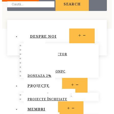
SEARCH
OPEN
DESPRE NOI
MENU
STATUT
PREZENTARE
CONSILIUL DIRECTOR
ECHIPA FONPC
PLAN DE ACȚIUNE
STRATEGIA FONPC
RAPOARTELE FONPC
DONEAZA 2%
OPEN
PROIECTE
Asociatia “SOS Copiii”
MENU
PROIECTE ÎN DERULARE
November 1, 2016
PROIECTE ÎNCHEIATE
Arad
,
Membri FONPC
OPEN
MEMBRI
MENU