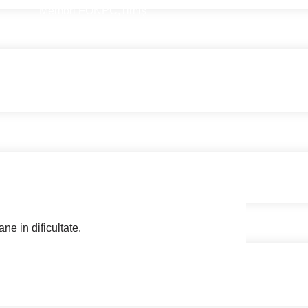
Membri FONPC
,
Timiş
ne in dificultate.