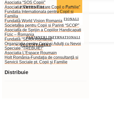
Asociatia “SOS Copiii”
OPEN
PARTENERI
Asociatia “Pentru Fiecare Copil o Familie”
MENU
Fundatia Internationala pentru Copil si
Familia
PARTENERI INSTITUTIONALI
Fundatia World Vision Romania
PARTENERI MEDIA
Societatea pentru Copii si Parinti “SCOP”
SOCIETATEA CIVILA
Asociatia de Sprijin a Copiilor Handicapati
SPONSORI SI DONATORI
Fizic – Romania
PARTENERI INTERNATIONALI
Fundatia “SERA Romania”
Organizaţia pentru Copii şi Adulţi cu Nevoi
VOLUNTARIAT
Speciale “TREBUIE!”
Asociatia L’Espace Roumain
Holt România-Fundaţia de consultanţă si
Servicii Sociale pt. Copii şi Familie
Distribuie