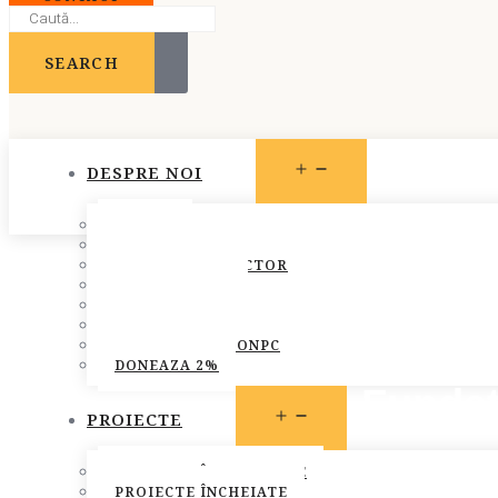
SEARCH
OPEN
DESPRE NOI
MENU
STATUT
PREZENTARE
CONSILIUL DIRECTOR
ECHIPA FONPC
PLAN DE ACȚIUNE
STRATEGIA FONPC
RAPOARTELE FONPC
DONEAZA 2%
Fundat
OPEN
PROIECTE
MENU
PROIECTE ÎN DERULARE
PROIECTE ÎNCHEIATE