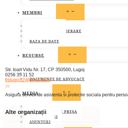
OPEN
MEMBRI
MENU
MEMBRI FONPC
PROCEDURA DE ADERARE
CARTA COMUNA
BAZA DE DATE
OPEN
RESURSE
MENU
LEGISLATIE
Str. Ioan Vidu Nr. 17, CP 350500, Lugoj
PUBLICATII
0256 35 11 52
DOCUMENTE DE ADVOCACY
fislugoj12@gmail.com
—
OPEN
MEDIA
Asigura servicii de asistenta si protectie sociala pentru persoa
MENU
STIRI
Alte organizații
COMUNICATE DE PRESA
INFO MEMBRI
ANUNTURI