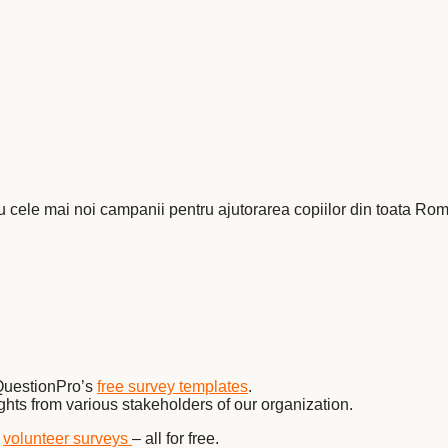
cu cele mai noi campanii pentru ajutorarea copiilor din toata Ro
 QuestionPro’s
free survey templates
.
ghts from various stakeholders of our organization.
,
volunteer surveys
– all for free.