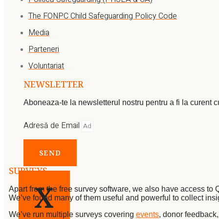
The FONPC Child Safeguarding Policy Code
Media
Parteneri
Voluntariat
NEWSLETTER
Aboneaza-te la newsletterul nostru pentru a fi la curent 
Adresă de Email
SEND
SURVEYS
X
Apart from the free survey software, we also have access to
We’ve found many of them useful and powerful to collect insi
We’ve run multiple surveys covering
events
, donor feedback