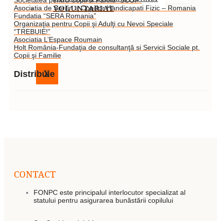
Societatea pentru Copii si Parinti “SCOP”
VOLUNTARIAT
Asociatia de Sprijin a Copiilor Handicapati Fizic – Romania
Fundatia “SERA Romania”
Organizaţia pentru Copii şi Adulţi cu Nevoi Speciale
“TREBUIE!”
Asociatia L’Espace Roumain
Holt România-Fundaţia de consultanţă si Servicii Sociale pt.
Copii şi Familie
X
Distribuie
CONTACT
FONPC este principalul interlocutor specializat al
statului pentru asigurarea bunăstării copilului