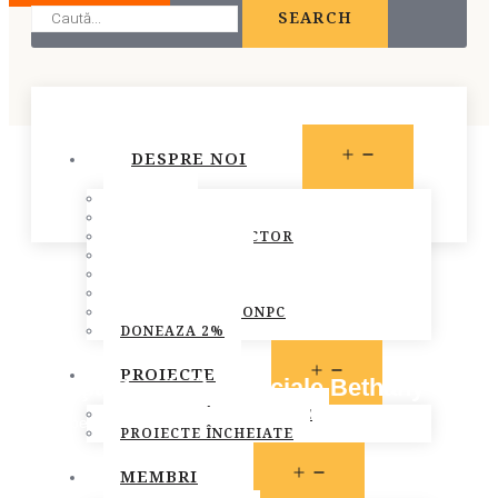
SEARCH
OPEN
DESPRE NOI
MENU
STATUT
PREZENTARE
CONSILIUL DIRECTOR
ECHIPA FONPC
PLAN DE ACȚIUNE
STRATEGIA FONPC
RAPOARTELE FONPC
DONEAZA 2%
OPEN
PROIECTE
Fundaţia Serviciilor Sociale Bethany
MENU
PROIECTE ÎN DERULARE
November 1, 2016
PROIECTE ÎNCHEIATE
Bucuresti
,
Membri FONPC
OPEN
MEMBRI
MENU