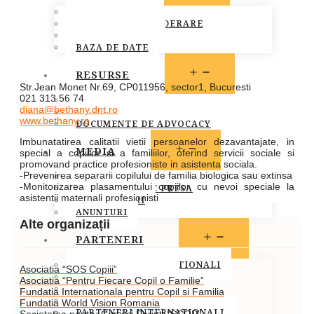
MEMBRI FONPC
PROCEDURA DE ADERARE
CARTA COMUNA
BAZA DE DATE
OPEN
RESURSE
MENU
Str.Jean Monet Nr.69, CP011956, sector1, Bucuresti
021 313 56 74
LEGISLATIE
diana@bethany.dnt.ro
PUBLICATII
www.bethany.ro
DOCUMENTE DE ADVOCACY
Imbunatatirea calitatii vietii persoanelor dezavantajate, in
OPEN
MEDIA
special a copiilor si a familiilor, oferind servicii sociale si
MENU
promovand practice profesioniste in asistenta sociala.
-Prevenirea separarii copilului de familia biologica sau extinsa
STIRI
-Monitorizarea plasamentului copiilor cu nevoi speciale la
COMUNICATE DE PRESA
asistentii maternali profesionisti
INFO MEMBRI
ANUNTURI
Alte organizații
OPEN
PARTENERI
MENU
PARTENERI INSTITUTIONALI
Asociatia “SOS Copiii”
PARTENERI MEDIA
Asociatia “Pentru Fiecare Copil o Familie”
SOCIETATEA CIVILA
Fundatia Internationala pentru Copil si Familia
SPONSORI SI DONATORI
Fundatia World Vision Romania
PARTENERI INTERNATIONALI