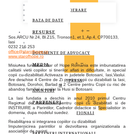
MEMBRI FONPC
PROCEDURA DE ADERARE
CARTA COMUNA
BAZA DE DATE
OPEN
RESURSE
MENU
Sos.ARCU Nr.24, Bl.Z15, Tronson1, et.1, Ap.4, CP700133,
Iasi
LEGISLATIE
0232 216 253
PUBLICATII
office@starofhope.ro
DOCUMENTE DE ADVOCACY
www.starofhope.ro
OPEN
MEDIA
Misiunea fundatiei Star of Hope Romania este imbunatatirea
MENU
calitatii vietii copiilor si tinerilor aflati in dificultate, in special
copii cu dizabilitati.Activeaza in judetele Botosani, Iasi,Vaslui.
STIRI
Are deschise 4 Centre de Zi pentru copii cu dizabiliati la Iasi,
COMUNICATE DE PRESA
Botosani, Dorohoi, Barlad si 2 Centre pentru Copii cu risc de
INFO MEMBRI
abandon familial si scolar la Husi si Botosani.
ANUNTURI
La Iasi fundatia a deschis in anul 2010 primul Centru
OPEN
PARTENERI
Regional de Reabilitare pentru copii cu dizabilitati si de
MENU
INSTRUIRE a Parintilor, Cadrelor didactice si Specialistior in
domeniu, dupa modelul suedez.
PARTENERI INSTITUTIONALI
PARTENERI MEDIA
Reabilitarea si integrarea copiilor cu dizabilitati
SOCIETATEA CIVILA
Imputernicirea parintilor si dezvoltarea organizationala a
SPONSORI SI DONATORI
asociatiilor de parinti
PARTENERI INTERNATIONALI