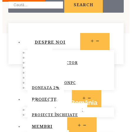
SEARCH
OPEN
DESPRE NOI
MENU
STATUT
PREZENTARE
CONSILIUL DIRECTOR
ECHIPA FONPC
PLAN DE ACȚIUNE
STRATEGIA FONPC
RAPOARTELE FONPC
DONEAZA 2%
OPEN
PROIECTE
Fundaţia Star of Hope România
MENU
PROIECTE ÎN DERULARE
November 1, 2016
PROIECTE ÎNCHEIATE
Iaşi
,
Membri FONPC
OPEN
MEMBRI
MENU