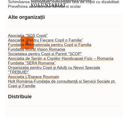
Schimbarea mentalitatii comunitatii fata de copiii cu dizabilitati
VOLUNTARIAT
Prevenirea abandonului familial si scolar
Alte organizații
Asociatia “SOS Copiii”
Asociatia “Pentru Fiecare Copil o Familie”
X
Fundatia Internationala pentru Copil si Familia
Fundatia World Vision Romania
Societatea pentru Copii si Parinti “SCOP”
Asociatia de Sprijin a Copiilor Handicapati Fizic – Romania
Fundatia “SERA Romania”
Organizaţia pentru Copii şi Adulţi cu Nevoi Speciale
“TREBUIE!”
Asociatia L’Espace Roumain
Holt România-Fundaţia de consultanţă si Servicii Sociale pt.
Copii şi Familie
Distribuie