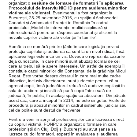
organizat o
s
esiune de formare de formatori în aplicarea
Protocolului de interviu NICHD pentru audierea minorilor
victime ale violenței
. Evenimentul a fost organizat la
București, 23-29 noiembrie 2016, cu sprijinul Ambasadei
Canadei și Ambasadei Franței în România în cadrul
proiectului „Model de intervenție multidisciplinară și
intersectorială pentru un răspuns coordonat și eficient la
nevoile copiilor victime ale violenței în familie”.
România se numără printre țările în care legislația privind
protecția copilului și audierea sa sunt la un nivel ridicat, însă
aplicarea legii este încă un vis. Dovada o reprezintă cazurile
deja cunoscute, în care minorii sunt abuzați tocmai de cei
care ar trebui să le apere interesele. Un astfel de exemplu îl
constituie cazul minorilor din Constanța, de la grădinița Micul
Regat. Este vorba despre dosarul în care mai multe cadre
didactice, inclusiv directoarea, sunt judecate pentru că au
agresat copiii, însă judecătorul refuză să audieze copilașii în
sala de audiere și insistă să pună copiii într-o sală de
judecată, în public, în același spațiu cu abuzatorii. Din păcate
acest caz, care a început în 2014, nu este singular. Viciile de
procedură și abuzul minorilor în cadrul sistemului judiciar sau
cel de poliție sunt destul de frecvente.
Pentru a veni în sprijinul profesioniștilor care lucrează direct
cu copilul victimă, FONPC a organizat o formare în care
profesioniștii din Cluj, Dolj și București au avut șansa să
lucreze cu doi formatori, experți în evaluarea și audierea