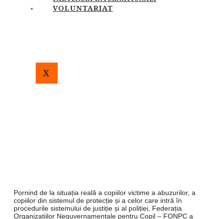
VOLUNTARIAT
X
Pornind de la situația reală a copiilor victime a abuzurilor, a
copiilor din sistemul de protecție și a celor care intră în
procedurile sistemului de justiție și al poliției, Federația
Organizațiilor Neguvernamentale pentru Copil – FONPC a