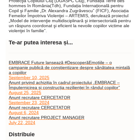
Protecţia Copilului Cluj (DGASPC Cluj), Fundația Terre des
hommes în România(Tdh), Fundația Internațională pentru
Copil şi Familie „Dr. Alexandra Zugrăvescu” (FICF), Asociația
Femeilor Împotriva Violenţei – ARTEMIS, derulează proiectul
„Model de intervenţie multidisciplinară şi intersectorială pentru
un răspuns coordonat şi eficient la nevoile copiilor victime ale
violenţei în familie”.
Te-ar putea interesa și...
EMBRACE Future lansează #DescoperăEmoțiile – o
campanie publică de conștientizare despre sănătatea mintală
a copiilor
September 10, 2025
Anunț privind achiziția în cadrul proiectului „EMBRACE –
Împuternicirea și construcția rezilienței în rândul copiilor”
August 25, 2025
Anunț recrutare CERCETATOR
September 23, 2024
Anunț recrutare CERCETATOR
August 6, 2024
Anunț recrutare PROJECT MANAGER
July 22, 2024
Distribuie