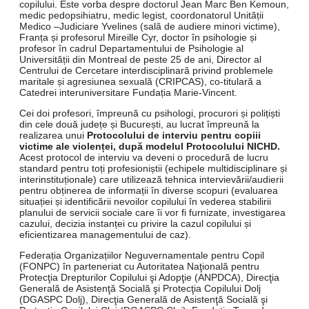
copilului. Este vorba despre doctorul Jean Marc Ben Kemoun,
medic pedopsihiatru, medic legist, coordonatorul Unității
Medico –Judiciare Yvelines (sală de audiere minori victime),
Franța și profesorul Mireille Cyr, doctor în psihologie și
profesor în cadrul Departamentului de Psihologie al
Universității din Montreal de peste 25 de ani, Director al
Centrului de Cercetare interdisciplinară privind problemele
maritale și agresiunea sexuală (CRIPCAS), co-titulară a
Catedrei interuniversitare Fundația Marie-Vincent.
Cei doi profesori, împreună cu psihologi, procurori și polițiști
din cele două județe și București, au lucrat împreună la
realizarea unui
Protocolului de interviu pentru copiii
victime ale violenței, după modelul Protocolului NICHD.
Acest protocol de interviu va deveni o procedură de lucru
standard pentru toți profesioniștii (echipele multidisciplinare și
interinstituționale) care utilizează tehnica intervievării/audierii
pentru obținerea de informații în diverse scopuri (evaluarea
situației și identificării nevoilor copilului în vederea stabilirii
planului de servicii sociale care îi vor fi furnizate, investigarea
cazului, decizia instanței cu privire la cazul copilului și
eficientizarea managementului de caz).
Federația Organizațiilor Neguvernamentale pentru Copil
(FONPC) în parteneriat cu Autoritatea Naţională pentru
Protecţia Drepturilor Copilului şi Adopţie (ANPDCA), Direcţia
Generală de Asistenţă Socială şi Protecţia Copilului Dolj
(DGASPC Dolj), Direcţia Generală de Asistenţă Socială şi