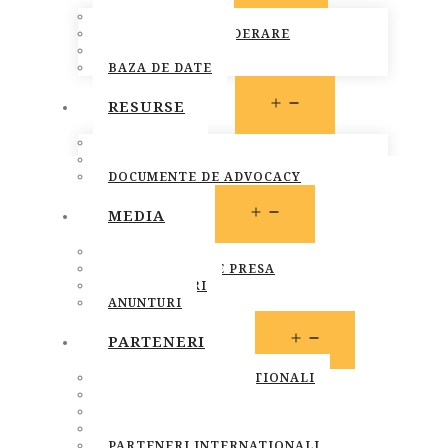
MEMBRI FONPC
PROCEDURA DE ADERARE
CARTA COMUNA
BAZA DE DATE
OPEN
RESURSE
MENU
LEGISLATIE
PUBLICATII
DOCUMENTE DE ADVOCACY
OPEN
MEDIA
MENU
STIRI
COMUNICATE DE PRESA
INFO MEMBRI
ANUNTURI
OPEN
PARTENERI
MENU
PARTENERI INSTITUTIONALI
PARTENERI MEDIA
SOCIETATEA CIVILA
SPONSORI SI DONATORI
PARTENERI INTERNATIONALI