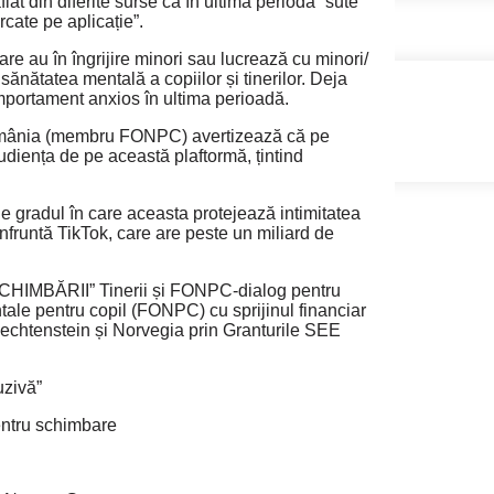
flat din diferite surse că în ultima periodă “sute
rcate pe aplicație”.
are au în îngrijire minori sau lucrează cu minori/
sănătatea mentală a copiilor și tinerilor. Deja
omportament anxios în ultima perioadă.
n România (membru FONPC) avertizează că pe
udiența de pe această plaftormă, țintind
de gradul în care aceasta protejează intimitatea
fruntă TikTok, care are peste un miliard de
 SCHIMBĂRII” Tinerii și FONPC-dialog pentru
ale pentru copil (FONPC) cu sprijinul financiar
iechtenstein și Norvegia prin Granturile SEE
uzivă”
ntru schimbare