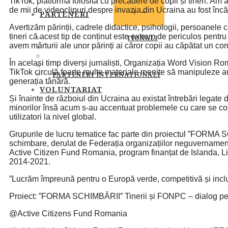
TikTok, platformă folosită cu precădere de copii și tineri. Am a
de mii de videoclipuri despre invazia din Ucraina au fost încă
OPEN
PARTENERI
MENU
Avertizăm părinții, cadrele didactice, psihologii, persoanele c
tineri că acest tip de conținut este extrem de periculos pentru 
PARTENERI INSTITUTIONALI
avem mărturii ale unor părinți ai căror copii au căpătat un c
PARTENERI MEDIA
SOCIETATEA CIVILA
În același timp diverși jurnaliști, Organizația Word Visio
SPONSORI SI DONATORI
TikTok circulă foarte multe materiale menite să manipuleze a
PARTENERI INTERNATIONALI
generația tânără.
VOLUNTARIAT
Și înainte de războiul din Ucraina au existat întrebări legate 
minorilor însă acum s-au accentuat problemele cu care se con
utilizatori la nivel global.
Grupurile de lucru tematice fac parte din proiectul ”FORMA
schimbare, derulat de Federația organizațiilor neguvernament
Active Citizen Fund Romania, program finanțat de Islanda, L
2014-2021.
”Lucrăm împreună pentru o Europă verde, competitivă și incl
Proiect: ”FORMA SCHIMBĂRII” Tinerii și FONPC – dialog pe
@Active Citizens Fund Romania