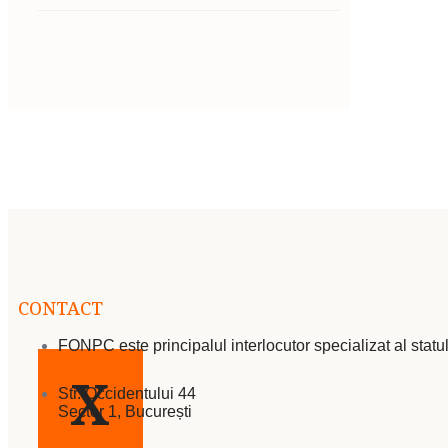
CONTACT
FONPC este principalul interlocutor specializat al statu
X
Str. Occidentului 44
Sector 1, București