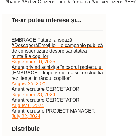
#haide #ActiveCitizensFund #Romania #activecitizens #E
Te-ar putea interesa și...
EMBRACE Future lansează
#DescoperăEmoțiile – o campanie publică
de conștientizare despre sănătatea
mintală a copiilor
September 10, 2025
Anunț privind achiziția în cadrul proiectului
„EMBRACE – Împuternicirea și construcția
rezilienței în rândul copiilor”
August 25, 2025
Anunț recrutare CERCETATOR
September 23, 2024
Anunț recrutare CERCETATOR
August 6, 2024
Anunț recrutare PROJECT MANAGER
July 22, 2024
Distribuie