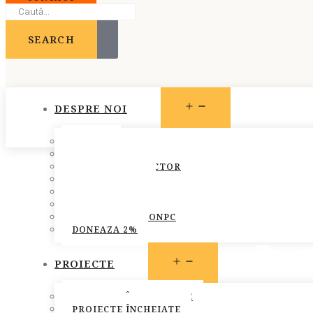
SEARCH
OPEN
DESPRE NOI
MENU
STATUT
PREZENTARE
CONSILIUL DIRECTOR
ECHIPA FONPC
PLAN DE ACȚIUNE
STRATEGIA FONPC
RAPOARTELE FONPC
DONEAZA 2%
Desp
OPEN
PROIECTE
MENU
PROIECTE ÎN DERULARE
PROIECTE ÎNCHEIATE