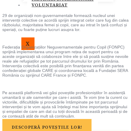
VOLUNTARIAT
29 de organizații non-guvernamentale formează nucleul unei
intervenții colective ce acordă sprijin integrat celor care fug din calea
războiului, majoritatea femei și copii, care au intrat în țară confuzi și
speriați, cu foarte puține lucruri asupra lor.
X
Federația Organizațiilor Neguvernamentale pentru Copil (FONPC)
sprijină implementarea unui program rețea de suport pentru ca
aceste organizații să colaboreze între ele și să poată susține nevoile
reale ale refugiaților pe tot parcursul drumului lor prin România.
Intervenția colectivă este posibilă prin finanțarea venită din partea
confederației globale CARE și coordonarea locală a Fundației SERA
România cu sprijinul CARE France și FONPC.
Pe această platformă vei găsi poveștile profesioniștilor în asistență
umanitară și ale oamenilor pe care-i asistă. Te vom ține la curent cu
victoriile, dificultățile și provocările întâmpinate pe tot parcursul
intervenției și te vom ajuta să înțelegi mai bine importanța sprijinului
și empatiei de care am dat cu toții dovadă în această perioadă și de
ce contează atât de mult să continuăm.
DESCOPERĂ POVEȘTILE LOR!