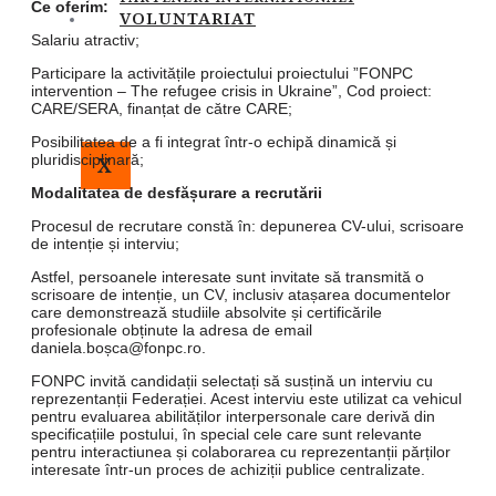
Ce oferim:
VOLUNTARIAT
Salariu atractiv;
Participare la activitățile proiectului proiectului ”FONPC
intervention – The refugee crisis in Ukraine”, Cod proiect:
CARE/SERA, finanțat de către CARE;
Posibilitatea de a fi integrat într-o echipă dinamică și
pluridisciplinară;
X
Modalitatea de desfășurare a recrutării
Procesul de recrutare constă în: depunerea CV-ului, scrisoare
de intenție și interviu;
Astfel, persoanele interesate sunt invitate să transmită o
scrisoare de intenție, un CV, inclusiv atașarea documentelor
care demonstrează studiile absolvite și certificările
profesionale obținute la adresa de email
daniela.boșca@fonpc.ro.
FONPC invită candidații selectați să susțină un interviu cu
reprezentanții Federației. Acest interviu este utilizat ca vehicul
pentru evaluarea abilităților interpersonale care derivă din
specificațiile postului, în special cele care sunt relevante
pentru interactiunea și colaborarea cu reprezentanții părților
interesate într-un proces de achiziții publice centralizate.