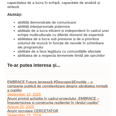
capacitatea de a lucra în echipă, capacitate de analiză și
sinteză
Abilități:
abilități demonstrate de comunicare
abilități interpersonale puternice
abilitate de a lucra eficient și independent în cadrul unei
echipe multiculturale cu diferite domenii de expertiză
abilitatea de a lucra sub presiune și de a prioritiza
volumul de muncă în funcție de nevoile în schimbare
ale programului
abilitate de a face legătura cu comunitățile afectate
abilitatea de a respecta termenele limită ale sarcinilor
Te-ar putea interesa și...
EMBRACE Future lansează #DescoperăEmoțiile – o
campanie publică de conștientizare despre sănătatea mintală
a copiilor
September 10, 2025
Anunț privind achiziția în cadrul proiectului „EMBRACE –
Împuternicirea și construcția rezilienței în rândul copiilor”
August 25, 2025
Anunț recrutare CERCETATOR
September 23, 2024