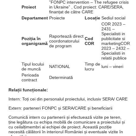
”FONPC intervention – The refugee crisis
Proiect
in Ukraine” , Cod proiect: CARE/SERA,
finanțat de către CARE
Departament
Proiecte
Locație
Sediul social
COR 2023 –
2431 –
Specialisti in
Raportează direct
Poziția în
Cod
publicitate si
coordonatorului
organigramă
COR
marketingCOR
de program
2023 – 2432 –
Specialisti in
relatii publice
Tipul locului
Timp de
NATIONAL
luni – vineri
de muncă
lucru
Perioada
Determinată
contract
Relații funcționale:
Intern: Toți cei din personalul proiectului, inclusiv SERA/ CARE
Extern: parteneri FONPC și SERA/CARE și beneficiarii
Comunică intern cu partenerii și efectuează vizite pe teren,
ține legătura cu echipa mobilă de comunicare a proiectului și
cu ceilalțimembri ai echipei de proiect. Această poziție
necesită călătorii în interiorul României și eventuale vizite în