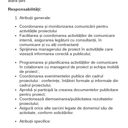
afara țării.
Responsabilități:
Atribuții generale:
Coordonarea și monitorizarea comunicării pentru
activitățile proiectului
Facilitarea și coordonarea activităților de comunicare
internă, asigurarea legăturii cu consultanții, în
comunicare și cu alți contractanți
Sprijinirea managerului de proiect în activitățile care
vizează informarea corectă a publicului;
Programarea și planificarea activităților de comunicare
în colaborare cu managerul de proiect și echipa mobilă
de proiect ;
Coordonarea evenimentelor publice din cadrul
proiectului : conferințe, întâlniri formale și informale din
cadrul proiectului;
Aprobă și participă la crearea documentelor publicitare
pentru proiect;
Coordonează diemseinarea/publicitatea rezultatelor
proiectului;
Asigură orice alte sarcini legate de domeniul său de
activitate, conform solicitărilor.
Atribuții specifice: