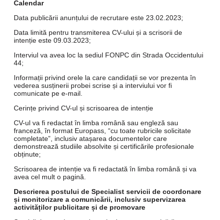
Calendar
Data publicării anunțului de recrutare este 23.02.2023;
Data limită pentru transmiterea CV-ului și a scrisorii de
intenție este 09.03.2023;
Interviul va avea loc la sediul FONPC din Strada Occidentului
44;
Informații privind orele la care candidații se vor prezenta în
vederea susținerii probei scrise și a interviului vor fi
comunicate pe e-mail.
Cerințe privind CV-ul și scrisoarea de intenție
CV-ul va fi redactat în limba română sau engleză sau
franceză, în format Europass, “cu toate rubricile solicitate
completate”, inclusiv atașarea documentelor care
demonstrează studiile absolvite și certificările profesionale
obținute;
Scrisoarea de intenție va fi redactată în limba română și va
avea cel mult o pagină.
Descrierea postului de Specialist servicii de coordonare
și monitorizare a comunicării, inclusiv supervizarea
activităților publicitare și de promovare