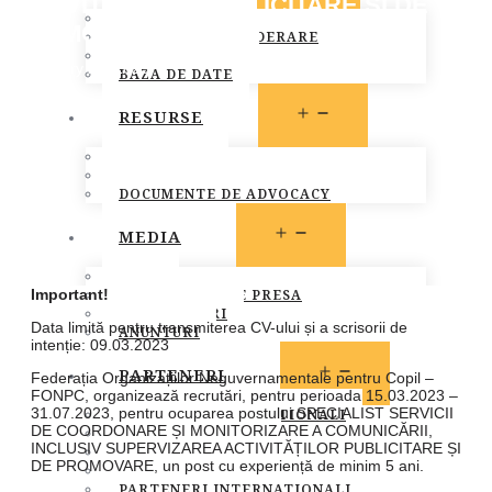
ACTIVITĂȚILOR PUBLICITARE ȘI DE
MEMBRI FONPC
PROMOVARE
PROCEDURA DE ADERARE
CARTA COMUNA
February 23, 2023
BAZA DE DATE
Stiri
OPEN
RESURSE
MENU
LEGISLATIE
PUBLICATII
DOCUMENTE DE ADVOCACY
OPEN
MEDIA
MENU
STIRI
COMUNICATE DE PRESA
Important!
INFO MEMBRI
Data limită pentru transmiterea CV-ului și a scrisorii de
ANUNTURI
intenție: 09.03.2023
OPEN
PARTENERI
Federația Organizațiilor Neguvernamentale pentru Copil –
MENU
FONPC, organizează recrutări, pentru perioada 15.03.2023 –
31.07.2023, pentru ocuparea postului SPECIALIST SERVICII
PARTENERI INSTITUTIONALI
DE COORDONARE ȘI MONITORIZARE A COMUNICĂRII,
PARTENERI MEDIA
INCLUSIV SUPERVIZAREA ACTIVITĂȚILOR PUBLICITARE ȘI
SOCIETATEA CIVILA
DE PROMOVARE, un post cu experiență de minim 5 ani.
SPONSORI SI DONATORI
PARTENERI INTERNATIONALI