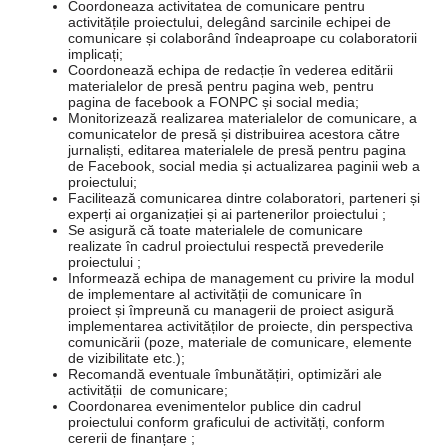
Coordoneaza activitatea de comunicare pentru
activitățile proiectului, delegând sarcinile echipei de
comunicare și colaborând îndeaproape cu colaboratorii
implicați;
Coordonează echipa de redacție în vederea editării
materialelor de presă pentru pagina web, pentru
pagina de facebook a FONPC și social media;
Monitorizează realizarea materialelor de comunicare, a
comunicatelor de presă și distribuirea acestora către
jurnaliști, editarea materialele de presă pentru pagina
de Facebook, social media și actualizarea paginii web a
proiectului;
Facilitează comunicarea dintre colaboratori, parteneri și
experți ai organizației și ai partenerilor proiectului ;
Se asigură că toate materialele de comunicare
realizate în cadrul proiectului respectă prevederile
proiectului ;
Informează echipa de management cu privire la modul
de implementare al activității de comunicare în
proiect și împreună cu managerii de proiect asigură
implementarea activităților de proiecte, din perspectiva
comunicării (poze, materiale de comunicare, elemente
de vizibilitate etc.);
Recomandă eventuale îmbunătățiri, optimizări ale
activității de comunicare;
Coordonarea evenimentelor publice din cadrul
proiectului conform graficului de activități, conform
cererii de finanțare ;