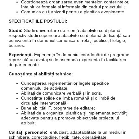
Coordonează organizarea evenimentelor, conferințelor,
întalnirilor formale si informale din cadrul proiectului ;
Comunica cu furnizorii pentru a planifica evenimente.
SPECIFICAȚIILE POSTULUI:
Studii:
Studii universitare de licență absolvite cu diplomă,
respectiv studii superioare absolvite cu diplomă de licență sau
echivalentă în domeniul comunicare, relaţii publice, filologie,
buisnes.
Experiență:
Experiența în domeniul coordonării de programe
reprezintă un avataj și de asemnea experiența în facilitatrea
de parteneriate.
Cunoștințe și abilități tehnice:
Cunoaşterea reglementărilor legale specifice
domeniului de activitate,
Abilităţi de comunicare verbală şi în scris,
Cunoștințe solide de limba română și o limbă de
circulație internațională
,
Bune abilități IT, programe de editare;
Abilități de a organiza, planifica şi implementa activităţi
adecvate pentru a promova obiectivele proiectului
atribuit;
Calități personale:
entuziast, adaptabilitate la un mediul în
schimbare, corectitudine, flexibilitate, operativitate,