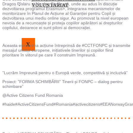
Dragoș Pîslaru și Nicolae Ștefănuță, unde au adus în discuție
VOLUNTARIAT
dezvoltarea programul Erasmus+, integrarea mecanismelor de
monitorizare în Planul de Acțiune al Garanției pentru Copil și
dezvoltarea unui mediu online sigur. Au promovat la nivel european
nevoia de a recunoaște și proteja copiilor apărători ai drepturilor
copilului, deoarece ei sunt piloni ai democrației.
X
Aceasta este prima acțiune întreprinsă de #CCTFONPC și transmite
mesajul unității europene, inițiativele tinerilor și copiilor fiind
prioritare în viitorul pe care îl construim împreună.
”Lucrăm împreună pentru o Europă verde, competitivă și incluzivă”
Proiect: ”FORMA SCHIMBĂRII” Tinerii și FONPC – dialog pentru
schimbare”
@Active Citizens Fund Romania
#haide#ActiveCitizensFund#Romania#activecitizens#EEANorwayGra