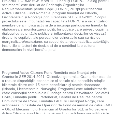
Proiectul “FORMA SCHIMBĂRII – Tinerii și FONPC – dialog pentru
schimbare” este derulat de Federația Organizațiilor
Neguvernamentale pentru Copil (FONPC) cu sprijinul financiar
Active Citizens Fund România, program finanțat de Islanda,
Liechtenstein și Norvegia prin Granturile SEE 2014-2021. Scopul
proiectului este îmbunătățirea capacitații FONPC si a organizațiilor
membre de a implica activ si de a încuraja participarea tinerilor la
elaborarea si monitorizarea politicilor publice care privesc copiii, la
dialogul cu autoritățile publice si influențarea deciziilor ce vizează
drepturile copilului, ale persoanelor vulnerabile sau cu risc de
marginalizare/excluziune, cu scopul de a responsabiliza autoritățile,
instituțiile si factorii de decizie si de a contribui la o cultura
democratica la nivel local/național.
Programul Active Citizens Fund România este finanțat prin
Granturile SEE 2014-2021. Obiectivul general al Granturilor este de
a reduce disparitățile economice și sociale și a consolida relațiile
bilaterale dintre cele 15 state beneficiare și statele donatoare
(Islanda, Liechtenstein, Norvegia). Programul este administrat de
către consorțiul compus din Fundația pentru Dezvoltarea Societății
Civile, Fundația pentru Parteneriat, Centrul de Resurse pentru
Comunitățile de Romi, Fundația PACT și Frivillighet Norge, care
acționează în calitate de Operator de Fond desemnat de către FMO
– Oficiul Mecanismului Financiar al Granturilor SEE și Norvegiene.
Active Citizens Fund România vizează consolidarea societății civile