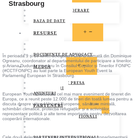
Strasbourg
MEMBRI FONPC
PROCEDURA DE ADERARE
CARTA COMUNA
BAZA DE DATE
OPEN
RESURSE
MENU
LEGISLATIE
PUBLICATII
DOCUMENTE DE ADVOCACY
În perioada 9 și 10 iunie, delegația FONPC formată din Dominique
Ogreanu, coordonator al departamentului de participare a tinerilor,
OPEN
MEDIA
și Ariana Dudună, membru în Consiliul Copiilor și Tinerilor FONPC
MENU
(#CCTFONPC) au luat parte la European Youth Event la
Parlamentul European în Strasbourg.
STIRI
COMUNICATE DE PRESA
INFO MEMBRI
ANUNTURI
European Youth Event este cel mai mare eveniment de tineret din
Europa, ce a reunit peste 12.000 de tineri din toată lumea pentru a
OPEN
discuta despre viitorul Uniunii Europene, sănătate mintală,
PARTENERI
schimbări climatice, protecția refugiaților și a activiștilor,
MENU
reprezentare politică și alte teme importante pentru dezvoltarea
PARTENERI INSTITUTIONALI
cooperării internaționale.
PARTENERI MEDIA
SOCIETATEA CIVILA
SPONSORI SI DONATORI
PARTENERI INTERNATIONALI
Cele două delegate au participat la întâlniri cu europarlamentarii