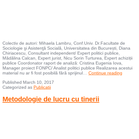
Colectiv de autori: Mihaela Lambru, Conf.Univ. Dr.Facultate de
Sociologie şi Asistenţă Socială, Universitatea din București, Diana
Chiriacescu, Consultant independent/ Expert politici publice,
Mădălina Calcan, Expert jurist, Nicu Sorin Turturea, Expert achiziții
publice Coordonator raport de analiză: Cristina Eugenia Iova,
Manager proiect FONPC/ Analist politici publice Realizarea acestui
Raport
material nu ar fi fost posibilă fără sprijinul…
Continue reading
de
Published
March 10, 2017
analiză
Categorized as
Publicatii
privind
contract
serviciilo
Metodologie de lucru cu tinerii
sociale
în
context
național
și
europea