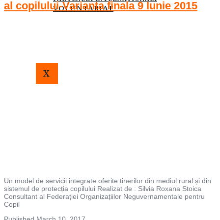
al copilului-Varianta finala 9 Iunie 2015
VOLUNTARIAT
X
Un model de servicii integrate oferite tinerilor din mediul rural și din
sistemul de protecția copilului Realizat de : Silvia Roxana Stoica
Consultant al Federației Organizațiilor Neguvernamentale pentru
Copil
Published
March 10, 2017