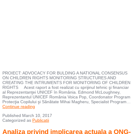
PROIECT: ADVOCACY FOR BULDING A NATIONAL CONSENSUS
ON CHILDREN RIGHTS MONITORING STRUCTURES AND
CREATING THE INTRUMENTS FOR MONITORING OF CHILDREN
RIGHTS Acest raport a fost realizat cu sprijinul tehnic şi financiar
al Reprezentanţei UNICEF în România. Edmond McLoughney,
Reprezentantul UNICEF România Voica Pop, Coordonator Program
Protecţia Copilului şi Sănătate Mihai Magheru, Specialist Program…
Analiza
Continue reading
structurilor
Published
March 10, 2017
de
Categorized as
Publicatii
monitorizare,
promovare
si
Analiza privind implicarea actuala a ONG-