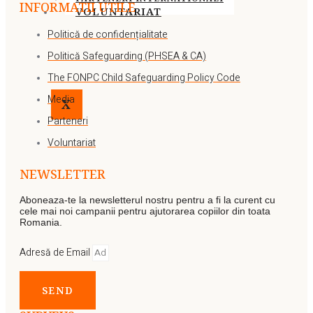
INFORMATII UTILE
VOLUNTARIAT
Politică de confidențialitate
Politică Safeguarding (PHSEA & CA)
The FONPC Child Safeguarding Policy Code
Media
X
Parteneri
Voluntariat
NEWSLETTER
Aboneaza-te la newsletterul nostru pentru a fi la curent cu
cele mai noi campanii pentru ajutorarea copiilor din toata
Romania.
Adresă de Email
SEND