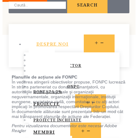
SEARCH
OPEN
DESPRE NOI
MENU
STATUT
PREZENTARE
CONSILIUL DIRECTOR
ECHIPA FONPC
PLAN DE ACȚIUNE
Planurile de acțiune ale FONPC
STRATEGIA FONPC
În vederea atingerii obiectivelor propuse, FONPC lucrează
RAPOARTELE FONPC
în strâns parteneriat cu donatorii, finanţatorii, cu
DONEAZA 2%
autorităţile locale şi naţionale şi organizaţii
neguvernamentale, organizaţii internaţionale, instituţii
europene, societatea civilă, comunitatea şi cu alţi actori
OPEN
PROIECTE
implicaţi în promovarea respectării Drepturilor Copilului.
MENU
În documentele alăturate sunt prezentate într-un mod cât
PROIECTE ÎN DERULARE
mai transparent planurile de acțiune ale Federației.
PROIECTE ÎNCHEIATE
Pentru vizualizarea documentelor este necesar Adobe
OPEN
Reader
MEMBRI
MENU