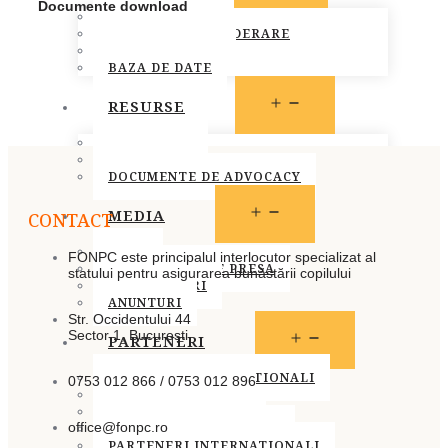
Documente download
MEMBRI FONPC
PROCEDURA DE ADERARE
CARTA COMUNA
BAZA DE DATE
OPEN
RESURSE
MENU
LEGISLATIE
PUBLICATII
DOCUMENTE DE ADVOCACY
OPEN
MEDIA
CONTACT
MENU
STIRI
FONPC este principalul interlocutor specializat al
COMUNICATE DE PRESA
statului pentru asigurarea bunăstării copilului
INFO MEMBRI
ANUNTURI
Str. Occidentului 44
Sector 1, București
OPEN
PARTENERI
MENU
PARTENERI INSTITUTIONALI
0753 012 866 / 0753 012 896
PARTENERI MEDIA
SOCIETATEA CIVILA
office@fonpc.ro
SPONSORI SI DONATORI
PARTENERI INTERNATIONALI