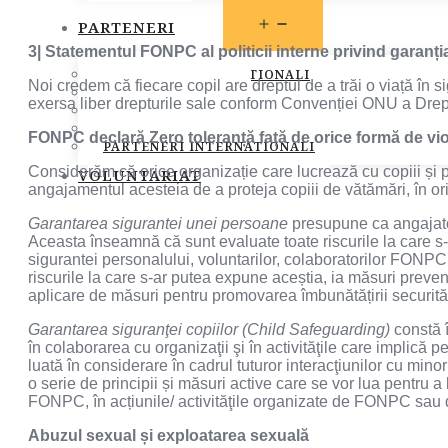
OPEN
PARTENERI
MENU
3| Statementul FONPC al politicii interne privind garan
PARTENERI INSTITUTIONALI
Noi credem că fiecare copil are dreptul de a trăi o viață în s
PARTENERI MEDIA
exersa liber drepturile sale conform Convenției ONU a Drept
SOCIETATEA CIVILA
SPONSORI SI DONATORI
FONPC declară Zero toleranță față de orice formă de vio
PARTENERI INTERNATIONALI
Considerăm că orice organizație care lucrează cu copiii și pe
VOLUNTARIAT
angajamentul acesteia de a proteja copiii de vătămări, în ori
Garantarea sigurantei unei persoane
presupune ca angajatoru
Aceasta înseamnă că sunt evaluate toate riscurile la care s-
sigurantei personalului, voluntarilor, colaboratorilor FONPC 
riscurile la care s-ar putea expune aceștia, ia măsuri preve
aplicare de măsuri pentru promovarea îmbunătățirii securității
Garantarea siguranţei copiilor (Child Safeguarding)
constă î
în colaborarea cu organizaţii şi în activităţile care implică p
luată în considerare în cadrul tuturor interacţiunilor cu min
o serie de principii și măsuri active care se vor lua pentru a 
FONPC, în acțiunile/ activităţile organizate de FONPC sau de
Abuzul sexual și exploatarea sexuală