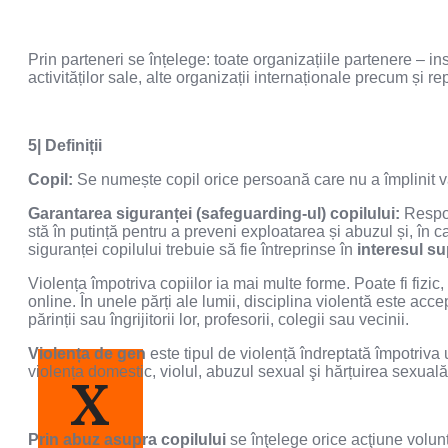
Prin parteneri se înțelege: toate organizațiile partenere – in
activităților sale, alte organizații internaționale precum și r
5| Definiții
Copil:
Se numește copil orice persoană care nu a împlinit vâr
Garantarea siguranței (safeguarding-ul) copilului:
Respon
stă în putință pentru a preveni exploatarea și abuzul și, în 
siguranței copilului trebuie să fie întreprinse în
interesul sup
Violența împotriva copiilor ia mai multe forme. Poate fi fizic
online. În unele părți ale lumii, disciplina violentă este acc
părinții sau îngrijitorii lor, profesorii, colegii sau vecinii.
Violența de gen
este tipul de violență îndreptată împotriv
violența domestic, violul, abuzul sexual şi hărțuirea sexuală, 
X
Prin abuz asupra copilului
se înţelege orice acţiune volunt