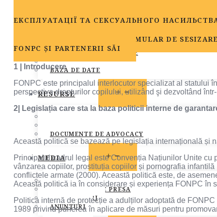
ПОЛІТИКА ФОНДУ ЩОДО ГАРАНТУВАННЯ БЕ
OPEN
ЕКСПЛУАТАЦІЇ ТА СЕКСУАЛЬНОГО НАСИЛЬСТВА
MEMBRI
MENU
DESCARCĂ ANEXA 2 - FORMULAR DE SESIZAR
MEMBRI FONPC
FONPC ȘI PARTENERII SĂI
PROCEDURA DE ADERARE
CARTA COMUNA
1 | Introducere
BAZA DE DATE
FONPC este principalul interlocutor specializat al statului în 
OPEN
perspectiva drepturilor copilului, utilizând şi dezvoltând în
RESURSE
MENU
2| Legislația care sta la baza politicii interne de garanta
LEGISLATIE
PUBLICATII
DOCUMENTE DE ADVOCACY
Această politică se bazează pe legislația internațională și n
OPEN
MEDIA
Principalul cadrul legal este Convenția Națiunilor Unite cu pr
MENU
vânzarea copiilor, prostituția copiilor și pornografia infantil
conflictele armate (2000). Această politică este, de asemen
STIRI
Această politică ia în considerare și experiența FONPC în st
COMUNICATE DE PRESA
INFO MEMBRI
Politica internă de protecție a adulților adoptată de FONPC 
ANUNTURI
1989 privind punerea în aplicare de măsuri pentru promovarea 