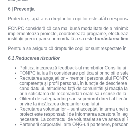
6 |
Prevenția
Protecția și apărarea drepturilor copiilor este atât o responsa
FONPC consideră că cea mai bună modalitate de a minimiza 
implementează proiecte, coordonează programe, efectuează v
instituții preocuparea primordială a sa este
bunăstarea fiec
Pentru a se asigura că drepturile copiilor sunt respectate 
6.1 Reducerea riscurilor
Politica integrează feedback-ul membrilor Consiliulu
FONPC ia lua în considerare politica și principiile sale 
Recrutarea angajaților – membrii personalului FONPC sun
competențe și profil personal, în funcție de descrierea
candidatului, atitudinea față de comunități și reacția l
prin solicitarea de recomandări orale sau scrise de la
Ofițerul de safeguarding sau superiorul direct al fiecă
privire la încălcarea drepturilor copilului
Recrutarea voluntarilor – sunt acceptați în urma unei se
proiect este responsabil de informarea acestora în le
necesare. La contractul de voluntariat se va anexa și Po
Partenerii corporativi, alte ONG-uri partenere, persoane