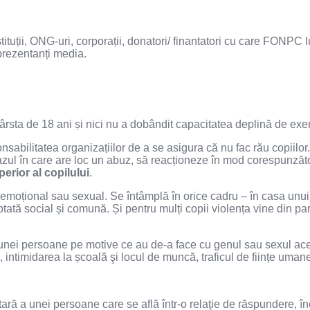
stituții, ONG-uri, corporații, donatori/ finantatori cu care FONPC
eprezentanți media.
sta de 18 ani și nici nu a dobândit capacitatea deplină de exerc
sabilitatea organizațiilor de a se asigura că nu fac rău copiilor
cazul în care are loc un abuz, să reacționeze în mod corespunzăto
erior al copilului
.
, emoțional sau sexual. Se întâmplă în orice cadru – în casa unui 
eptată social și comună. Și pentru mulți copii violența vine din p
a unei persoane pe motive ce au de-a face cu genul sau sexul ace
intimidarea la școală şi locul de muncă, traficul de ființe umane ş
ară a unei persoane care se află într-o relaţie de răspundere, în