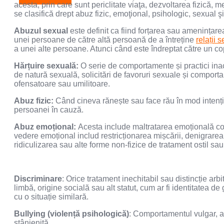
acesta, prin care sunt periclitate viaţa, dezvoltarea fizică, m
se clasifică drept abuz fizic, emoţional, psihologic, sexual 
Abuzul sexual
este definit ca fiind forțarea sau amenințarea
unei persoane de către altă persoană de a întreține
relații 
a unei alte persoane. Atunci când este îndreptat către un c
Hărțuire sexuală:
O serie de comportamente și practici inacc
de natură sexuală, solicitări de favoruri sexuale și comport
ofensatoare sau umilitoare.
Abuz fizic:
Când cineva rănește sau face rău în mod intenți
persoanei în cauză.
Abuz emoțional:
Acesta include maltratarea emoțională con
vedere emoțional includ restricționarea mișcării, denigrarea,
ridiculizarea sau alte forme non-fizice de tratament ostil sa
Discriminare
: Orice tratament inechitabil sau distincție arbi
limbă, origine socială sau alt statut, cum ar fi identitatea
cu o situație similară.
Bullying (violență psihologică)
: Comportamentul vulgar, a
stânjenită