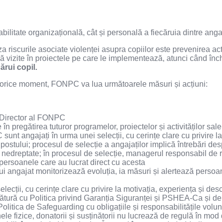
bilitate organizațională, cât și personală a fiecăruia dintre angaja
riscurile asociate violenței asupra copiilor este prevenirea a
izite în proiectele pe care le implementează, atunci când înche
ărui copil.
în orice moment, FONPC va lua următoarele măsuri și acțiuni:
i Director al FONPC
în pregătirea tuturor programelor, proiectelor și activităților sal
t angajați în urma unei selecții, cu cerințe clare cu privire la
 postului; procesul de selecție a angajaților implică întrebări de
a nedreptate; în procesul de selecție, managerul responsabil de ro
 persoanele care au lucrat direct cu acesta
rui angajat monitorizează evoluția, ia măsuri și alertează persoan
lecții, cu cerințe clare cu privire la motivația, experiența și des
gătură cu Politica privind Garanția Siguranței și PSHEA-Ca și 
litica de Safeguarding cu obligațiile și responsabilitățile volunt
le fizice, donatorii și susținătorii nu lucrează de regulă în mod d