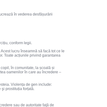
 lucrează în vederea desfășurării
ițiu, conform legii.
. Acest lucru înseamnă să facă tot ce le
r. Toate acțiunile privind garantarea
copil, în comunitate, la școală și
artea oamenilor în care au încredere –
steia. Violența de gen include:
i prostituția forțată.
credere sau de autoritate faţă de