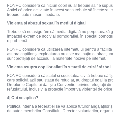
FONPC consideră că niciun copil nu ar trebuie să fie supus
Astfel că orice activitate în acest sens trebuie să înceteze 
trebuie luate măsuri imediate.
Violența și abuzul sexual în mediul digital
Trebuie să ne asigurăm că media digitală nu perpetuează genu
Impactul extrem de nociv al pornografiei, în special pornograf
o problemă.
FONPC consideră că utilizarea internetului pentru a facilita
asupra copiilor și exploatarea nu este mai puţin o infracţiune
sunt protejați de accesul la materiale nocive pe internet.
Violența asupra copiilor aflați în situații de criză/ război
FONPC consideră că statul și societatea civilă trebuie să își a
care solicită azil sau statut de refugiat, au dreptul egal la 
Drepturile Copilului dar și a Convenției privind refugiații din
refugiatului, inclusiv la protecție împotriva violenței de orice 
4| Cui se aplica?
Politica internă a federației se va aplica tuturor angajațil
de autor, membrilor Consiliului Director, voluntarilor, orga