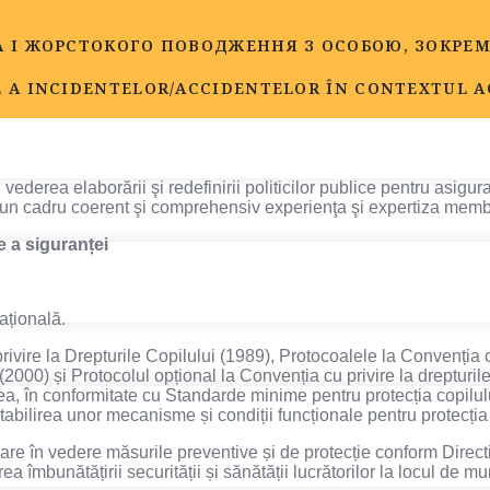
ЗПЕКИ ТА ЗАХИСТУ ВІД СЕКСУАЛЬНИХ ДОМАГАНЬ
 І ЖОРСТОКОГО ПОВОДЖЕННЯ З ОСОБОЮ, ЗОКРЕМА
E A INCIDENTELOR/ACCIDENTELOR ÎN CONTEXTUL A
vederea elaborării şi redefinirii politicilor publice pentru asigur
tr-un cadru coerent şi comprehensiv experienţa şi expertiza membr
re a siguranței
ațională.
ivire la Drepturile Copilului (1989), Protocoalele la Convenția cu
ă (2000) și Protocolul opțional la Convenția cu privire la drepturil
ea, în conformitate cu Standarde minime pentru protecția copilul
abilirea unor mecanisme și condiții funcționale pentru protecția 
are în vedere măsurile preventive și de protecție conform Direct
îmbunătățirii securității și sănătății lucrătorilor la locul de m