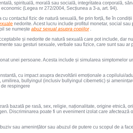
entală, spirituală, morală sau socială, integritatea corporală, sănă
şi economic (Legea nr 272/2004, Secțiunea a 3-a, art. 94).
 cu contactul fizic de natură sexuală, fie prin forță, fie în condiț
sexuale
nedorite. Acest lucru include profitul monetar, social sau 
opil se numește
abuz sexual asupra copiilor
.
eptabile și nedorite de natură sexuală care pot include, dar nu s
amente sau gesturi sexuale, verbale sau fizice, care sunt sau ar 
onat unei persoane. Acesta include și simularea simptomelor un
stantă, cu impact asupra dezvoltării emoționale a copilului/adul
 umilirea, bullyingul (inclusiv bullyingul cibernetic) și amenința
u de respingere
trară bazată pe rasă, sex, religie, naționalitate, origine etnică, or
 de gen. Discriminarea poate fi un eveniment izolat care afectea
buziv sau amenințător sau abuzul de putere cu scopul de a face