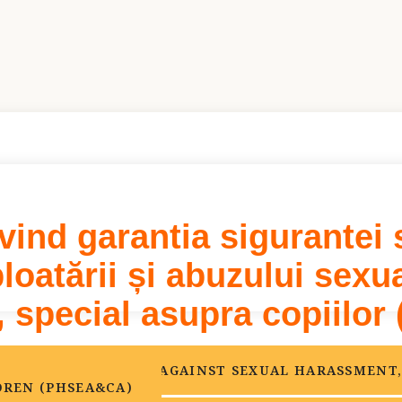
ind garantia sigurantei s
ploatării și abuzului sexu
 special asupra copiilo
TY AND PROTECTION AGAINST SEXUAL HARASSMENT,
DREN (PHSEA&CA)