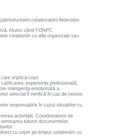
ții/voluntarii/ colaboratorii federației.
ctivă. Atunci când FONPC
ie colaborări cu alte organizații sau
e care implică copii
 calificarea, experiența profesională,
spre inteligența emoțională a
lul selectat îl verifică în caz de nevoie
ele responsabile în cazul situațiilor cu
crierea activității. Coordonatorul de
de semnarea tuturor documentelor
arilor.
irect cu copiii pe timpul colaborării cu