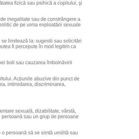
tatea fizică sau psihică a copilului, şi
ii de inegalitate sau de constrângere a
politic de pe urma exploatării sexuale
e limitează la: sugestii sau solicitări
putea fi percepute în mod legitim ca
ei boli sau cauzarea îmbolnăvirii
tului. Acțiunile abuzive din punct de
rea, intimidarea, discriminarea,
ientare sexuală, dizabilitate, vârstă,
ză o persoană sau un grup de persoane
 o persoană să se simtă umilită sau