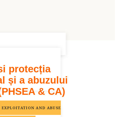
i protecția
al și a abuzului
r (PHSEA & CA)
 EXPLOITATION AND ABUSE