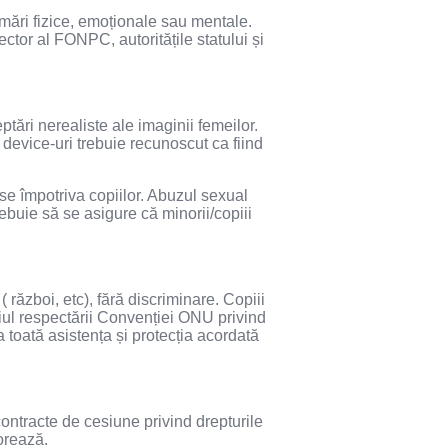
mări fizice, emoționale sau mentale.
ctor al FONPC, autoritățile statului și
tări nerealiste ale imaginii femeilor.
e device-uri trebuie recunoscut ca fiind
se împotriva copiilor. Abuzul sexual
rebuie să se asigure că minorii/copiii
( război, etc), fără discriminare. Copiii
meiul respectării Convenției ONU privind
la toată asistența și protecția acordată
ontracte de cesiune privind drepturile
orează.