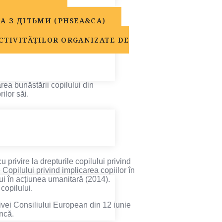
, СЕКСУАЛЬНОЇ
 З ДІТЬМИ (PHSEA&CA)
CTIVITĂȚILOR ORGANIZATE DE
area bunăstării copilului din
ilor săi.
 privire la drepturile copilului privind
e Copilului privind implicarea copiilor în
ui în acțiunea umanitară (2014).
copilului.
ivei Consiliului European din 12 iunie
uncă.