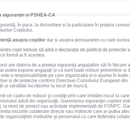
ția siguranței si PSHEA-CA
iguranță, în pace, la dezvoltare și la participare în propria comun
urilor Copilului.
lență asupra copiilor
dar și asupra persoanelor cu care lucrea
ntru copii trebuie să aibă o declarație de politică de protecție a 
ce formă ar fi acestea.
l are datoria de a proteja siguranța angajaților săi în fiecare a
ar putea expune angajații și ca sunt luate măsuri preventive și d
este o responsabilitate pe care organizația si-o asuma în toate ac
ntive și de protecție conform Directivei Consiliului European din
 și sănătății lucrătorilor la locul de muncă.
ntr-un cadru de măsuri şi condiţii prin care limităm riscul la care c
ersonalul adult din organizaţii. Garantarea siguranţei copiilor est
ori, la nivel de proiect sau activitate implementată de FONPC. Gar
limita riscurile colaterale directe sau indirecte care ar putea afe
 organizaţiile/ instituțiile şi personalul cu care federația cola