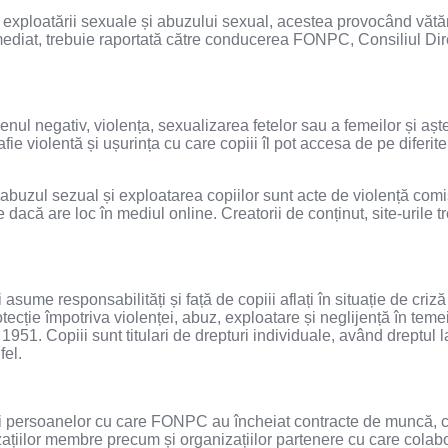
 exploatării sexuale și abuzului sexual, acestea provocând vătă
imediat, trebuie raportată către conducerea FONPC, Consiliul Dire
l negativ, violența, sexualizarea fetelor sau a femeilor și aștep
ie violentă și ușurința cu care copiii îl pot accesa de pe diferit
 abuzul sezual și exploatarea copiilor sunt acte de violență comi
 dacă are loc în mediul online. Creatorii de conținut, site-urile t
sume responsabilități și față de copiii aflați în situație de criză 
protecție împotriva violenței, abuz, exploatare și neglijență în te
 1951. Copiii sunt titulari de drepturi individuale, având dreptul 
fel.
or și persoanelor cu care FONPC au încheiat contracte de muncă, c
nizațiilor membre precum și organizațiilor partenere cu care colab