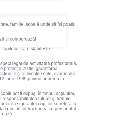
itate, familie, școală unde să își poată
ză și colaborează!
copilului, care stabilește
spect legat de activitatea profesională.
e protecție. Astfel garantarea
țiunile și activitățile sale, evaluează
 12 iunie 1989 privind punerea în
opiii pot fi expuşi în timpul acțiunilor,
e responsabilitatea tuturor şi trebuie
antarea siguranţei copiilor se referă la
cta copiii în interacţiunea cu personalul
borează.