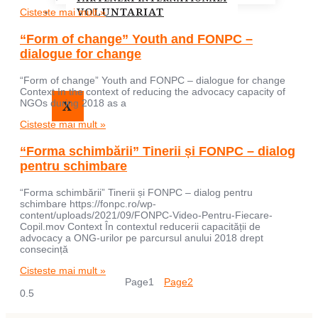
VOLUNTARIAT
Cisteste mai mult »
“Form of change” Youth and FONPC –
dialogue for change
“Form of change” Youth and FONPC – dialogue for change
Context In the context of reducing the advocacy capacity of
X
NGOs during 2018 as a
Cisteste mai mult »
“Forma schimbării” Tinerii și FONPC – dialog
pentru schimbare
“Forma schimbării” Tinerii și FONPC – dialog pentru
schimbare https://fonpc.ro/wp-
content/uploads/2021/09/FONPC-Video-Pentru-Fiecare-
Copil.mov Context În contextul reducerii capacității de
advocacy a ONG-urilor pe parcursul anului 2018 drept
consecință
Cisteste mai mult »
Page
1
Page
2