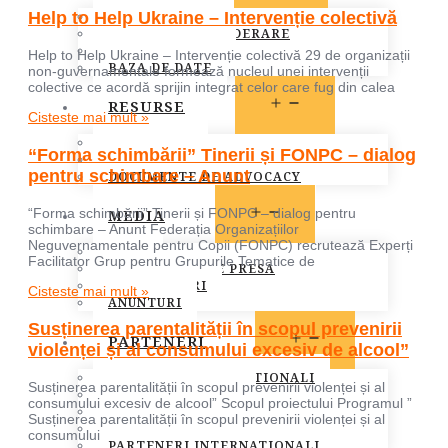
MEMBRI FONPC
Help to Help Ukraine – Intervenție colectivă
PROCEDURA DE ADERARE
CARTA COMUNA
Help to Help Ukraine – Intervenție colectivă 29 de organizații
BAZA DE DATE
non-guvernamentale formează nucleul unei intervenții
colective ce acordă sprijin integrat celor care fug din calea
OPEN
RESURSE
Cisteste mai mult »
MENU
LEGISLATIE
“Forma schimbării” Tinerii și FONPC – dialog
PUBLICATII
pentru schimbare – Anunt
DOCUMENTE DE ADVOCACY
OPEN
MEDIA
“Forma schimbării” Tinerii și FONPC – dialog pentru
MENU
schimbare – Anunt Federația Organizațiilor
Neguvernamentale pentru Copii (FONPC) recrutează Experți
STIRI
Facilitator Grup pentru Grupurile Tematice de
COMUNICATE DE PRESA
INFO MEMBRI
Cisteste mai mult »
ANUNTURI
Susținerea parentalității în scopul prevenirii
OPEN
PARTENERI
violenței și al consumului excesiv de alcool”
MENU
PARTENERI INSTITUTIONALI
Susținerea parentalității în scopul prevenirii violenței și al
PARTENERI MEDIA
consumului excesiv de alcool” Scopul proiectului Programul ”
SOCIETATEA CIVILA
Susținerea parentalității în scopul prevenirii violenței și al
SPONSORI SI DONATORI
consumului
PARTENERI INTERNATIONALI