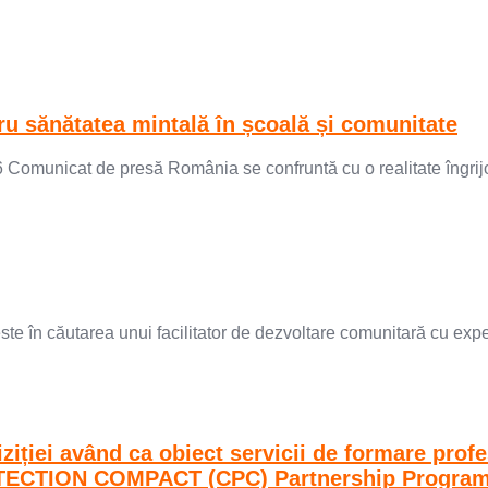
ntru sănătatea mintală în școală și comunitate
cat de presă România se confruntă cu o realitate îngrijorăt
e în căutarea unui facilitator de dezvoltare comunitară cu experi
ției având ca obiect servicii de formare profe
PROTECTION COMPACT (CPC) Partnership Progra