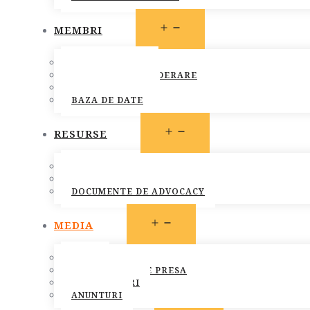
OPEN
MEMBRI
MENU
MEMBRI FONPC
PROCEDURA DE ADERARE
CARTA COMUNA
BAZA DE DATE
OPEN
RESURSE
MENU
LEGISLATIE
PUBLICATII
DOCUMENTE DE ADVOCACY
OPEN
MEDIA
MENU
STIRI
COMUNICATE DE PRESA
INFO MEMBRI
ANUNTURI