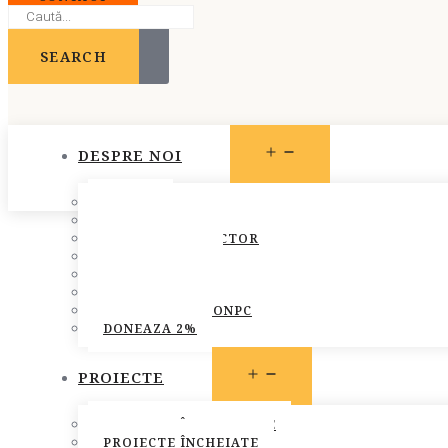
SEARCH
OPEN
DESPRE NOI
MENU
STATUT
PREZENTARE
CONSILIUL DIRECTOR
ECHIPA FONPC
PLAN DE ACȚIUNE
STRATEGIA FONPC
RAPOARTELE FONPC
DONEAZA 2%
OPEN
PROIECTE
MENU
PROIECTE ÎN DERULARE
PROIECTE ÎNCHEIATE