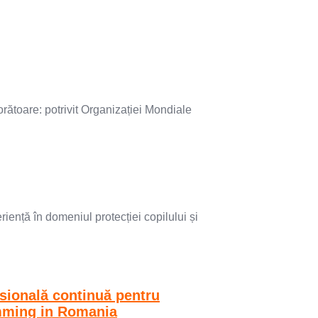
oare: potrivit Organizației Mondiale
ență în domeniul protecției copilului și
sională continuă pentru
mming in Romania