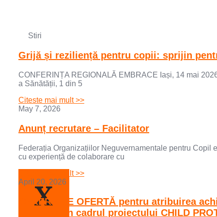
Stiri
Grijă și reziliență pentru copii: sprijin pe
CONFERINȚA REGIONALĂ EMBRACE Iași, 14 mai 2026 Comuni
a Sănătății, 1 din 5
Citeste mai mult >>
May 7, 2026
Anunț recrutare – Facilitator
Federația Organizațiilor Neguvernamentale pentru Copil est
cu experiență de colaborare cu
Citeste mai mult >>
X
April 20, 2026
CERERE DE OFERTĂ pentru atribuirea achizi
psihologi în cadrul proiectului CHILD 