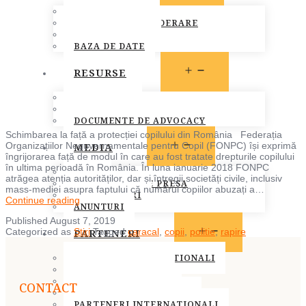
MEMBRI FONPC
PROCEDURA DE ADERARE
CARTA COMUNA
BAZA DE DATE
OPEN
RESURSE
MENU
LEGISLATIE
PUBLICATII
DOCUMENTE DE ADVOCACY
Schimbarea la față a protecției copilului din România Federația
OPEN
MEDIA
Organizațiilor Neguvernamentale pentru Copil (FONPC) își exprimă
MENU
îngrijorarea față de modul în care au fost tratate drepturile copilului
în ultima perioadă în România. În luna ianuarie 2018 FONPC
STIRI
atrăgea atenția autorităților, dar și întregii societăți civile, inclusiv
COMUNICATE DE PRESA
mass-mediei asupra faptului că numărul copiilor abuzați a…
INFO MEMBRI
COMUNICAT
Continue reading
ANUNTURI
DE
Published
August 7, 2019
PRESĂ
OPEN
PARTENERI
Categorized as
Stiri
Tagged
caracal
,
copii
,
politie
,
rapire
FEDERAȚIA
MENU
ORGANIZAȚIILOR
NEGUVERNAMENTALE
PARTENERI INSTITUTIONALI
PENTRU
PARTENERI MEDIA
COPIL
SOCIETATEA CIVILA
CONTACT
BUCUREȘTI,
SPONSORI SI DONATORI
07.08.2019
PARTENERI INTERNATIONALI