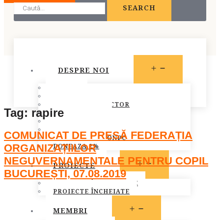
SEARCH
OPEN
DESPRE NOI
MENU
STATUT
PREZENTARE
CONSILIUL DIRECTOR
Tag:
rapire
ECHIPA FONPC
PLAN DE ACȚIUNE
STRATEGIA FONPC
COMUNICAT DE PRESĂ FEDERAȚIA
RAPOARTELE FONPC
DONEAZA 2%
ORGANIZAȚIILOR
NEGUVERNAMENTALE PENTRU COPIL
OPEN
PROIECTE
BUCUREȘTI, 07.08.2019
MENU
PROIECTE ÎN DERULARE
PROIECTE ÎNCHEIATE
OPEN
MEMBRI
MENU