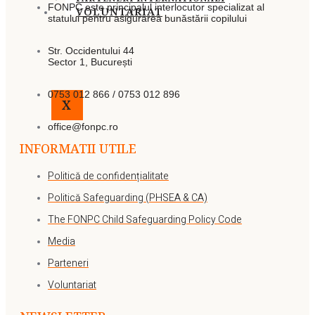
FONPC este principalul interlocutor specializat al
VOLUNTARIAT
statului pentru asigurarea bunăstării copilului
Str. Occidentului 44
Sector 1, București
0753 012 866 / 0753 012 896
X
office@fonpc.ro
INFORMATII UTILE
Politică de confidențialitate
Politică Safeguarding (PHSEA & CA)
The FONPC Child Safeguarding Policy Code
Media
Parteneri
Voluntariat